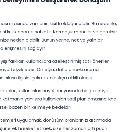
aması sırasında zamanın kısıtlı olduğunu bilir. Bu nedenle,
ilmesi kritik öneme sahiptir. Karmaşık menüler ve gereksiz
nize neden olabilir. Bunun yerine, net ve yalın bir
yca erişmesini sağlayın.
ışı farklıdır. Kullanıcılara özelleştirilmiş tatil önerileri
maya teşvik eder. Örneğin, daha önceki arama
ıcıların ilgisini çekmek oldukça etkili olabilir.
 videoları, kullanıcıları hayal dünyasında bir gezintiye
ava katmanın yanı sıra kullanıcıları tatil planlamasına ikna
rsel bazen bin kelimeye bedeldir!
 yöntemleri uygulamak, dönüşüm oranlarınızı artırmada
ı düşünerek hareket etmek, size her zaman artı puan