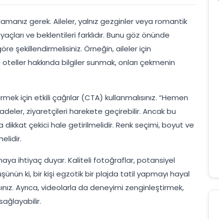
 anlamanız gerek. Aileler, yalnız gezginler veya romantik
yaçları ve beklentileri farklıdır. Bunu göz önünde
göre şekillendirmelisiniz. Örneğin, aileler için
oteller hakkında bilgiler sunmak, onları çekmenin
mek için etkili çağrılar (CTA) kullanmalısınız. “Hemen
deler, ziyaretçileri harekete geçirebilir. Ancak bu
 dikkat çekici hale getirilmelidir. Renk seçimi, boyut ve
elidir.
lmaya ihtiyaç duyar. Kaliteli fotoğraflar, potansiyel
ünün ki, bir kişi egzotik bir plajda tatil yapmayı hayal
ız. Ayrıca, videolarla da deneyimi zenginleştirmek,
sağlayabilir.