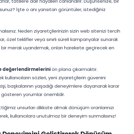
lar, tatillere dair hayalleri canlandırır. Düşünsenize, bir
sunuz? İşte o anı yansıtan görüntüler, istediğiniz
lısınız. Neden ziyaretçilerinizin sizin web sitenizi tercih
ar, özel teklifler veya sınırlı süreli kampanyalar sunarak
nde bir merak uyandırmak, onları harekete geçirecek en
e değerlendirmelerini
ön plana çıkarmaktır.
ullanıcıların sözleri, yeni ziyaretçilerin güvenini
k kişi, başkalarının yaşadığı deneyimlere dayanarak karar
ni gösteren yorumlar önemlidir.
ttiğimiz unsurları dikkate almak dönüşüm oranlarınızı
nerek, kullanıcılara unutulmaz bir deneyim sunmalısınız!
ıcı Deneyimini Geliştirerek Dönüşüm