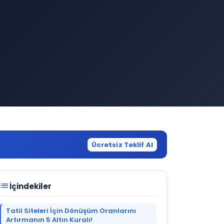
Ücretsiz Teklif Al
list
İçindekiler
Tatil Siteleri İçin Dönüşüm Oranlarını
Artırmanın 5 Altın Kuralı!