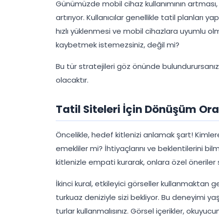
Günümüzde mobil cihaz kullanımının artması, t
artırıyor. Kullanıcılar genellikle tatil planları 
hızlı yüklenmesi ve mobil cihazlara uyumlu olma
kaybetmek istemezsiniz, değil mi?
Bu tür stratejileri göz önünde bulundurursanız
olacaktır.
Tatil Siteleri İçin Dönüşüm Ora
Öncelikle, hedef kitlenizi anlamak şart! Kimle
emekliler mi? İhtiyaçlarını ve beklentilerini bil
kitlenizle empati kurarak, onlara özel öneriler s
İkinci kural, etkileyici görseller kullanmaktan g
turkuaz deniziyle sizi bekliyor. Bu deneyimi ya
turlar kullanmalısınız. Görsel içerikler, okuyucunu