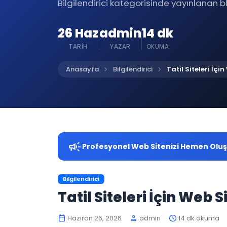
Bilgilendirici kategorisinde yayınlanan bl
26 Haz
admin
14 dk
TARIH
YAZAR
OKUMA
chevron_right
chevron_right
Anasayfa
Bilgilendirici
Tatil Siteleri İç
campaign
Profesyonel Web Sitenizi Hemen Olu
Bilgilendirici
Tatil Siteleri İçin Web 
Haziran 26, 2026
admin
14 dk okuma
calendar_today
person
schedule