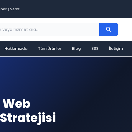
pariş Verin!
search
Hakkımızda
Tüm Ürünler
Blog
SSS
İletişim
in Web
Stratejisi