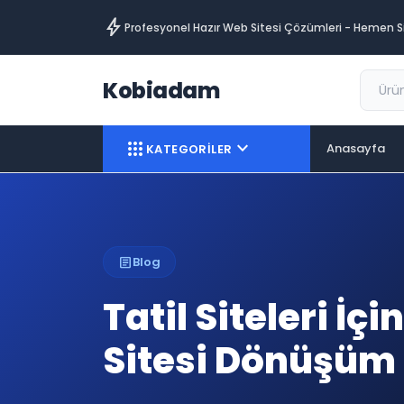
bolt
Profesyonel Hazır Web Sitesi Çözümleri - Hemen Si
Kobiadam
apps
expand_more
Anasayfa
KATEGORİLER
article
Blog
Tatil Siteleri İç
Sitesi Dönüşüm 