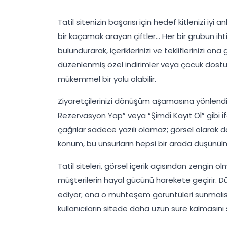
Tatil sitenizin başarısı için hedef kitlenizi iyi
bir kaçamak arayan çiftler… Her bir grubun ihti
bulundurarak, içeriklerinizi ve tekliflerinizi ona 
düzenlenmiş özel indirimler veya çocuk dostu 
mükemmel bir yolu olabilir.
Ziyaretçilerinizi dönüşüm aşamasına yönlendir
Rezervasyon Yap” veya “Şimdi Kayıt Ol” gibi ifa
çağrılar sadece yazılı olamaz; görsel olarak da
konum, bu unsurların hepsi bir arada düşünülm
Tatil siteleri, görsel içerik açısından zengin o
müşterilerin hayal gücünü harekete geçirir. Düş
ediyor; ona o muhteşem görüntüleri sunmalısın
kullanıcıların sitede daha uzun süre kalmasını 