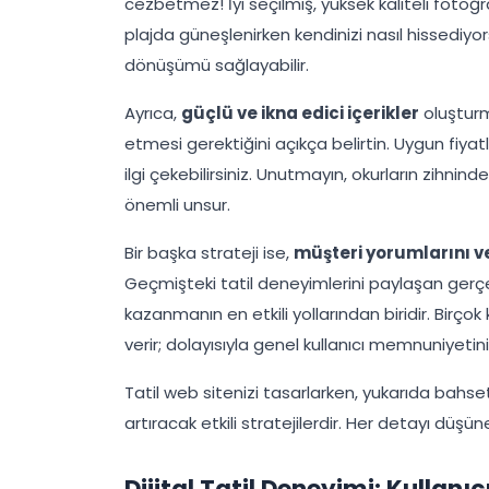
cezbetmez! İyi seçilmiş, yüksek kaliteli fotoğraf
plajda güneşlenirken kendinizi nasıl hissediyor
dönüşümü sağlayabilir.
Ayrıca,
güçlü ve ikna edici içerikler
oluşturma
etmesi gerektiğini açıkça belirtin. Uygun fiyatl
ilgi çekebilirsiniz. Unutmayın, okurların zihni
önemli unsur.
Bir başka strateji ise,
müşteri yorumlarını v
Geçmişteki tatil deneyimlerini paylaşan gerçek k
kazanmanın en etkili yollarından biridir. Birço
verir; dolayısıyla genel kullanıcı memnuniyeti
Tatil web sitenizi tasarlarken, yukarıda bahse
artıracak etkili stratejilerdir. Her detayı düşü
Dijital Tatil Deneyimi: Kullan