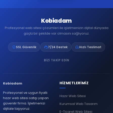
Kobiadam
Profesyonel web sitesi çözümleri ile işletmenizin dijital dünyada
güçlü bir şekilde var olmasını sağlıyoruz.
verified_user
support_agent
speed
SSL Güvenlik
7/24 Destek
Hızlı Teslimat
BIZI TAKIP EDIN
HIZMETLERIMIZ
Kobiadam
Profesyonel ve uygun fiyatlı
Hazır Web Sitesi
hazır web sitesi satışı yapan
güvenilir firma. İşletmenizi
Kurumsal Web Tasarım
dijitale taşıyoruz.
E-Ticaret Web Sitesi