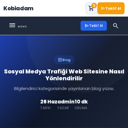
0
Kobiadam
shopping_cart
send
Teklif Al
menu
search
send
Teklif Al
article
Blog
Sosyal Medya Trafiği Web Sitesine Nasıl
Yönlendirilir
Bilgilendirici kategorisinde yayınlanan blog yazısı.
26 Haz
admin
10 dk
TARIH
YAZAR
OKUMA