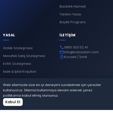
Backlink Hizmeti
Tanıtım Yazısı
Bayilik Programı
YASAL
İLETIŞIM
phone
0850 303 02 41
Gizlilik Sözleşmesi
mail
info@kobiadam.com
Mesafeli Satış Sözleşmesi
location_on
Kocaeli / İzmit
KVKK Sözleşmesi
İade & İptal Koşulları
Ödeme Yöntemleri
Web sitemizde size en iyi deneyimi sunabilmek için çerezler
kullanıyoruz. Sitemizi kullanmaya devam ederek çerez
politikamızı kabul etmiş olursunuz.
© 2026
Kobiadam
. Tüm hakları saklıdır.
home
shopping_cart
grid_view
login
Kabul Et
Gizlilik
Mesafeli Satış
KVKK
İade & İptal
Ana Sayfa
Sepet
Site Bul
Giriş Yap