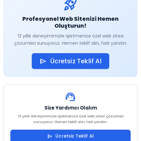
rocket_launch
Profesyonel Web Sitenizi Hemen
Oluşturun!
13 yıllık deneyimimizle işletmenize özel web sitesi
çözümleri sunuyoruz. Hemen teklif alın, fark yaratın.
Ücretsiz Teklif Al
send
support_agent
Size Yardımcı Olalım
13 yıllık deneyimimizle işletmenize özel web sitesi çözümleri
sunuyoruz. Hemen teklif alın, fark yaratın.
Ücretsiz Teklif Al
send