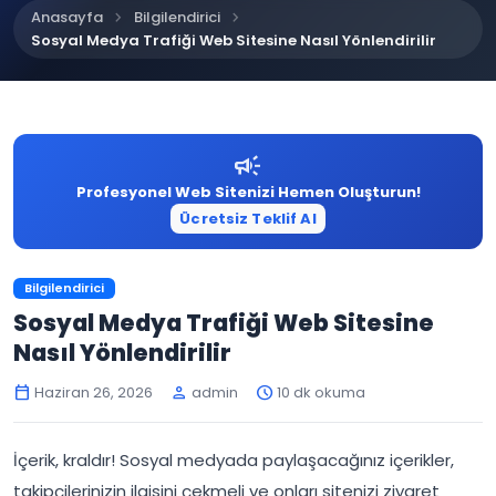
chevron_right
chevron_right
Anasayfa
Bilgilendirici
Sosyal Medya Trafiği Web Sitesine Nasıl Yönlendirilir
campaign
Profesyonel Web Sitenizi Hemen Oluşturun!
Ücretsiz Teklif Al
Bilgilendirici
Sosyal Medya Trafiği Web Sitesine
Nasıl Yönlendirilir
Haziran 26, 2026
admin
10 dk okuma
calendar_today
person
schedule
İçerik, kraldır! Sosyal medyada paylaşacağınız içerikler,
takipçilerinizin ilgisini çekmeli ve onları sitenizi ziyaret