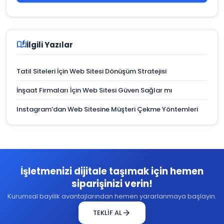
auto_stories
İlgili Yazılar
Tatil Siteleri İçin Web Sitesi Dönüşüm Stratejisi
İnşaat Firmaları İçin Web Sitesi Güven Sağlar mı
Instagram’dan Web Sitesine Müşteri Çekme Yöntemleri
İşletmenizi dijitale taşımak için hemen
siparişinizi verin!
Kurumsal bayilik avantajlarından hemen yararlanmaya başlayın.
arrow_forward
TEKLİF AL