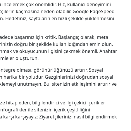
 incelemek çok önemlidir. Hız, kullanıcı deneyimini
retçilerin kaçmasına neden olabilir. Google PageSpeed
din. Hedefiniz, sayfaların en hızlı şekilde yüklenmesini
de başarınız için kritik. Başlangıç olarak, meta
rinizin doğru bir şekilde kullanıldığından emin olun.
llanmak ve okuyucunun ilgisini çekmek önemli. Anahtar
ümleler oluşturun.
entegre olması, görünürlüğünüzü artırır. Sosyal
 harika bir yoludur. Gezginlerinizi doğrudan sosyal
emeyi unutmayın. Bu, sitenizin etkileşimini artırır ve
ize hitap eden, bilgilendirici ve ilgi çekici içerikler
fografikler ile sitenizin içerik çeşitliliğini
a karşı karşıyayız: Ziyaretçilerinizi nasıl bilgilendirmek