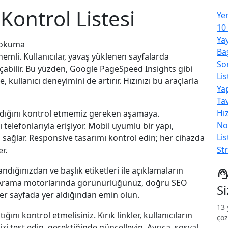
 Kontrol Listesi
Ye
10
Ya
 okuma
Baş
nemli. Kullanıcılar, yavaş yüklenen sayfalarda
So
açabilir. Bu yüzden, Google PageSpeed Insights gibi
Lis
ite, kullanıcı deneyimini de artırır. Hızınızı bu araçlarla
Ya
Tav
Hı
dığını kontrol etmemiz gereken aşamaya.
No
telefonlarıyla erişiyor. Mobil uyumlu bir yapı,
Lis
i sağlar. Responsive tasarımı kontrol edin; her cihazda
Str
r.
ndığınızdan ve başlık etiketleri ile açıklamaların
support_age
 Arama motorlarında görünürlüğünüz, doğru SEO
S
her sayfada yer aldığından emin olun.
13 
tığını kontrol etmelisiniz. Kırık linkler, kullanıcıların
çöz
izi test edin, gerektiğinde güncelleyin. Ayrıca, sosyal