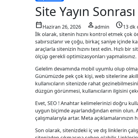
Site Yayın Sonrası
calendar_today
person
schedule
Haziran 26, 2026
admin
13 dk
İlk olarak, sitenin hızını kontrol etmek çok ö
sabırsızlanır ve çoğu, birkaç saniye içinde k
araçlarla sitenizin hızını test edin. Hızlı bir s
ölçüp gerekli optimizasyonları yapmalısınız.
Gelelim devamında mobil uyumlu olup olma
Günümüzde pek çok kişi, web sitelerine akıllı 
kullanıcıların sitenizde rahat gezinebilmesin
düzgün görünmesi, kullanıcıların ilgisini çeke
Evet, SEO ! Anahtar kelimelerinizi doğru kulla
uygun biçimde ayarlandığından emin olun.
çalışmalarıyla artar. Meta açıklamalarınızın 
Son olarak, sitenizdeki iç ve dış linklerin çalış
sitenizden çıkmasına sebep olabilir. Linklerin