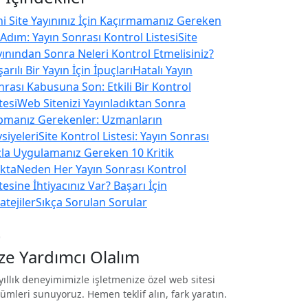
ni Site Yayınınız İçin Kaçırmamanız Gereken
 Adım: Yayın Sonrası Kontrol Listesi
Site
yınından Sonra Neleri Kontrol Etmelisiniz?
arılı Bir Yayın İçin İpuçları
Hatalı Yayın
nrası Kabusuna Son: Etkili Bir Kontrol
tesi
Web Sitenizi Yayınladıktan Sonra
pmanız Gerekenler: Uzmanların
siyeleri
Site Kontrol Listesi: Yayın Sonrası
zla Uygulamanız Gereken 10 Kritik
kta
Neden Her Yayın Sonrası Kontrol
tesine İhtiyacınız Var? Başarı İçin
atejiler
Sıkça Sorulan Sorular
nt
ize Yardımcı Olalım
yıllık deneyimimizle işletmenize özel web sitesi
ümleri sunuyoruz. Hemen teklif alın, fark yaratın.