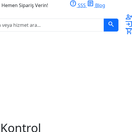
help
article
- Hemen Sipariş Verin!
SSS
Blog
person_ad
search
logi
shopping_ca
 Kontrol