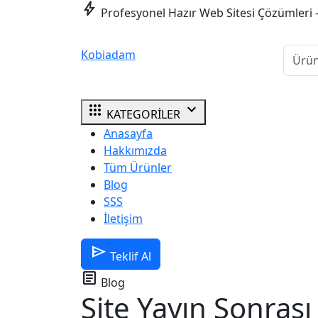
bolt
Profesyonel Hazır Web Sitesi Çözümleri 
Kobiadam
apps
expand_more
KATEGORİLER
Anasayfa
Hakkımızda
Tüm Ürünler
Blog
SSS
İletişim
send
Teklif Al
article
Blog
Site Yayın Sonrası