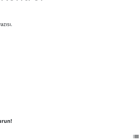
azısı.
urun!
lis