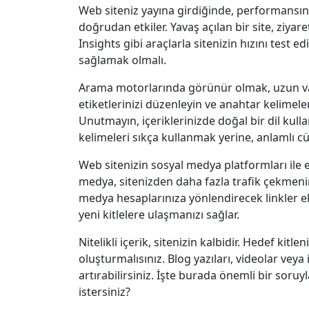
Web siteniz yayına girdiğinde, performansını
doğrudan etkiler. Yavaş açılan bir site, ziya
Insights gibi araçlarla sitenizin hızını test e
sağlamak olmalı.
Arama motorlarında görünür olmak, uzun vade
etiketlerinizi düzenleyin ve anahtar kelimele
Unutmayın, içeriklerinizde doğal bir dil ku
kelimeleri sıkça kullanmak yerine, anlamlı c
Web sitenizin sosyal medya platformları ile 
medya, sitenizden daha fazla trafik çekmenin
medya hesaplarınıza yönlendirecek linkler ekl
yeni kitlelere ulaşmanızı sağlar.
Nitelikli içerik, sitenizin kalbidir. Hedef kitlen
oluşturmalısınız. Blog yazıları, videolar veya in
artırabilirsiniz. İşte burada önemli bir soruyl
istersiniz?