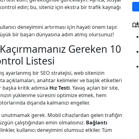
ontrol edin; bu, siteniz için ekstra bir trafik kaynağı
auto_storie
ullanıcı deneyimini artırması için hayati önem taşır.
büyük bir başarı dünyasına adım atmış olursunuz!
in Kaçırmamanız Gereken 10
ntrol Listesi
lış ayarlanmış bir SEO stratejisi, web sitenizin
ta açıklamaları, anahtar kelimeler ve başlık etiketleri
ir başka kritik adımsa
Hız Testi
. Yavaş açılan bir site,
yfanızın yüklenme süresini optimize etmek, hem
torlarında dışarıda kalmanızı engeller.
unutmamak gerek. Mobil cihazlardan gelen trafiğin
üzgün çalıştığından emin olmalısınız.
Bağlantı
linkler, kullanıcı deneyimini olumsuz etkiler. Tüm