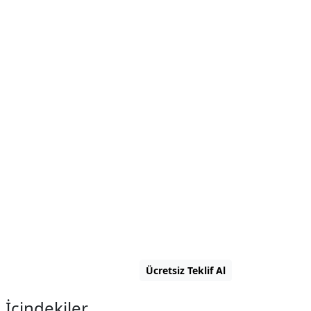
Ücretsiz Teklif Al
t
İçindekiler