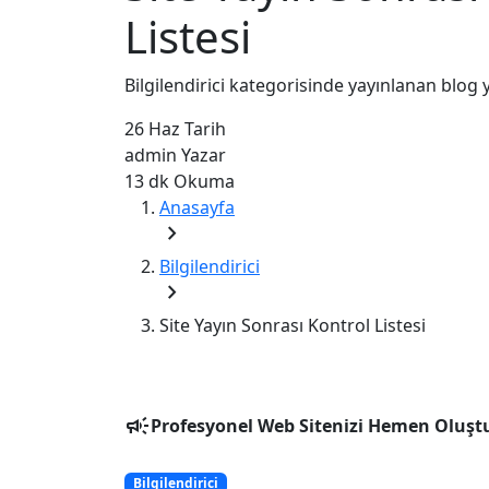
Listesi
Bilgilendirici kategorisinde yayınlanan blog y
26 Haz
Tarih
admin
Yazar
13 dk
Okuma
Anasayfa
chevron_right
Bilgilendirici
chevron_right
Site Yayın Sonrası Kontrol Listesi
campaign
Profesyonel Web Sitenizi Hemen Oluşt
Bilgilendirici