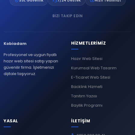
verified_user
support_agent
speed
SSL Güvenlik
7/24 Destek
Hızlı Teslimat
BIZI TAKIP EDIN
HIZMETLERIMIZ
Kobiadam
Profesyonel ve uygun fiyatlı
Hazır Web Sitesi
hazır web sitesi satışı yapan
güvenilir firma. İşletmenizi
Kurumsal Web Tasarım
dijitale taşıyoruz.
E-Ticaret Web Sitesi
Backlink Hizmeti
Tanıtım Yazısı
Bayilik Programı
YASAL
İLETIŞIM