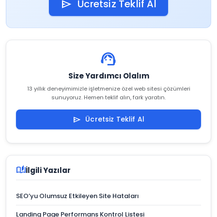
Ücretsiz Teklif Al
send
support_agent
Size Yardımcı Olalım
13 yıllık deneyimimizle işletmenize özel web sitesi çözümleri
sunuyoruz. Hemen teklif alın, fark yaratın.
Ücretsiz Teklif Al
send
auto_stories
İlgili Yazılar
SEO’yu Olumsuz Etkileyen Site Hataları
Landing Page Performans Kontrol Listesi