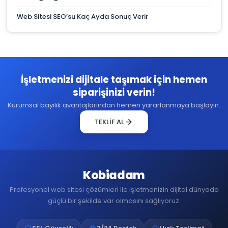
Web Sitesi SEO’su Kaç Ayda Sonuç Verir
İşletmenizi dijitale taşımak için hemen
siparişinizi verin!
Kurumsal bayilik avantajlarından hemen yararlanmaya başlayın.
arrow_forward
TEKLİF AL
Kobiadam
Profesyonel web sitesi çözümleri ile işletmenizin dijital dünyada
güçlü bir şekilde var olmasını sağlıyoruz.