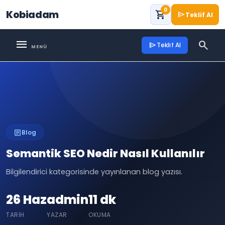
0
Kobiadam
shopping_cart
send
Teklif Al
menu
search
send
Teklif Al
article
Blog
Semantik SEO Nedir Nasıl Kullanılır
Bilgilendirici kategorisinde yayınlanan blog yazısı.
26 Haz
admin
11 dk
TARIH
YAZAR
OKUMA