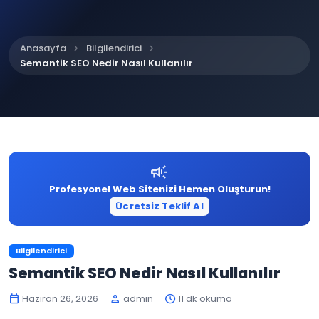
chevron_right
chevron_right
Anasayfa
Bilgilendirici
Semantik SEO Nedir Nasıl Kullanılır
campaign
Profesyonel Web Sitenizi Hemen Oluşturun!
Ücretsiz Teklif Al
Bilgilendirici
Semantik SEO Nedir Nasıl Kullanılır
Haziran 26, 2026
admin
11 dk okuma
calendar_today
person
schedule