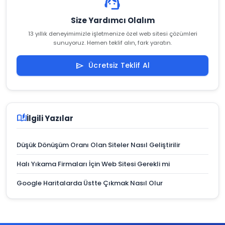
support_agent
Size Yardımcı Olalım
13 yıllık deneyimimizle işletmenize özel web sitesi çözümleri
sunuyoruz. Hemen teklif alın, fark yaratın.
Ücretsiz Teklif Al
send
auto_stories
İlgili Yazılar
Düşük Dönüşüm Oranı Olan Siteler Nasıl Geliştirilir
Halı Yıkama Firmaları İçin Web Sitesi Gerekli mi
Google Haritalarda Üstte Çıkmak Nasıl Olur