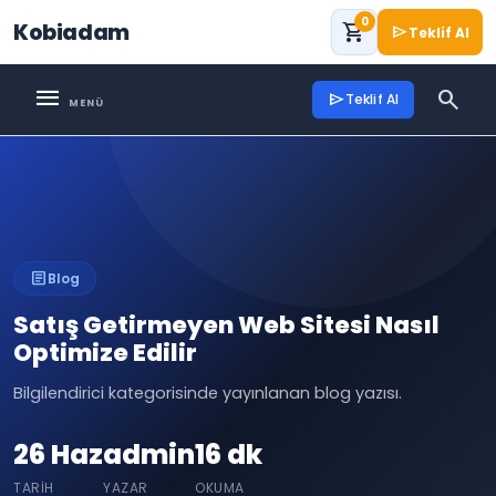
0
Kobiadam
shopping_cart
send
Teklif Al
menu
search
send
Teklif Al
article
Blog
Satış Getirmeyen Web Sitesi Nasıl
Optimize Edilir
Bilgilendirici kategorisinde yayınlanan blog yazısı.
26 Haz
admin
16 dk
TARIH
YAZAR
OKUMA