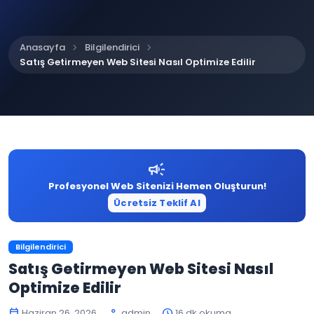
chevron_right
chevron_right
Anasayfa
Bilgilendirici
Satış Getirmeyen Web Sitesi Nasıl Optimize Edilir
campaign
Profesyonel Web Sitenizi Hemen Oluşturun!
Ücretsiz Teklif Al
Bilgilendirici
Satış Getirmeyen Web Sitesi Nasıl
Optimize Edilir
Haziran 26, 2026
admin
16 dk okuma
calendar_today
person
schedule