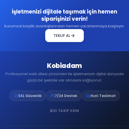
İşletmenizi dijitale taşımak için hemen
siparişinizi verin!
Kurumsal bayilik avantajlarından hemen yararlanmaya başlayın.
arrow_forward
TEKLİF AL
Kobiadam
Profesyonel web sitesi çözümleri ile işletmenizin dijital dünyada
güçlü bir şekilde var olmasını sağlıyoruz.
verified_user
support_agent
speed
SSL Güvenlik
7/24 Destek
Hızlı Teslimat
BIZI TAKIP EDIN