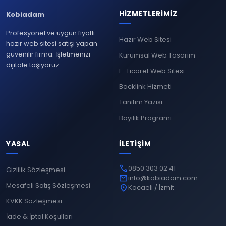
HIZMETLERIMIZ
Kobiadam
Profesyonel ve uygun fiyatlı
Hazır Web Sitesi
hazır web sitesi satışı yapan
güvenilir firma. İşletmenizi
Kurumsal Web Tasarım
dijitale taşıyoruz.
E-Ticaret Web Sitesi
Backlink Hizmeti
Tanıtım Yazısı
Bayilik Programı
YASAL
İLETIŞIM
phone
0850 303 02 41
Gizlilik Sözleşmesi
mail
info@kobiadam.com
Mesafeli Satış Sözleşmesi
location_on
Kocaeli / İzmit
KVKK Sözleşmesi
İade & İptal Koşulları