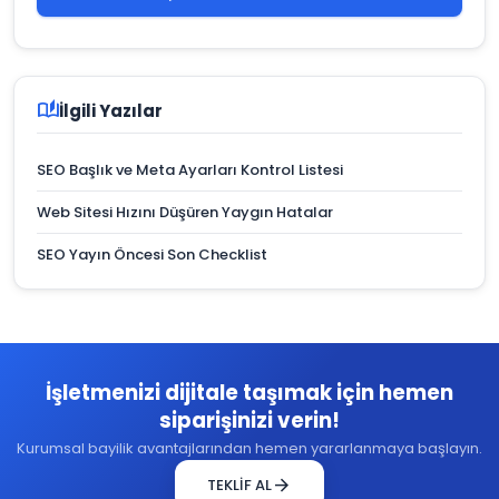
auto_stories
İlgili Yazılar
SEO Başlık ve Meta Ayarları Kontrol Listesi
Web Sitesi Hızını Düşüren Yaygın Hatalar
SEO Yayın Öncesi Son Checklist
İşletmenizi dijitale taşımak için hemen
siparişinizi verin!
Kurumsal bayilik avantajlarından hemen yararlanmaya başlayın.
arrow_forward
TEKLİF AL