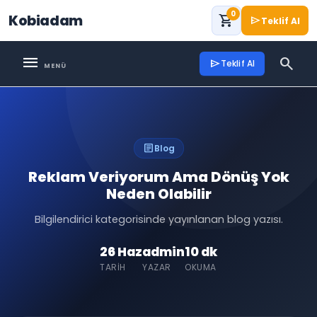
0
Kobiadam
shopping_cart
send
Teklif Al
menu
search
send
Teklif Al
article
Blog
Reklam Veriyorum Ama Dönüş Yok
Neden Olabilir
Bilgilendirici kategorisinde yayınlanan blog yazısı.
26 Haz
admin
10 dk
TARIH
YAZAR
OKUMA