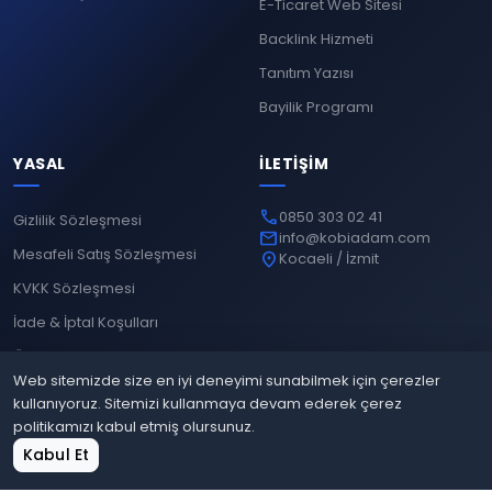
E-Ticaret Web Sitesi
Backlink Hizmeti
Tanıtım Yazısı
Bayilik Programı
YASAL
İLETIŞIM
phone
0850 303 02 41
Gizlilik Sözleşmesi
mail
info@kobiadam.com
Mesafeli Satış Sözleşmesi
location_on
Kocaeli / İzmit
KVKK Sözleşmesi
İade & İptal Koşulları
Ödeme Yöntemleri
Web sitemizde size en iyi deneyimi sunabilmek için çerezler
kullanıyoruz. Sitemizi kullanmaya devam ederek çerez
politikamızı kabul etmiş olursunuz.
© 2026
Kobiadam
. Tüm hakları saklıdır.
home
shopping_cart
grid_view
login
Kabul Et
Gizlilik
Mesafeli Satış
KVKK
İade & İptal
Ana Sayfa
Sepet
Site Bul
Giriş Yap