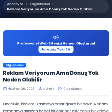
chevron_right
chevron_right
Anasayfa
Bilgilendirici
Reklam Veriyorum Ama Dönüş Yok Neden Olabilir
campaign
Profesyonel Web Sitenizi Hemen Oluşturun!
Ücretsiz Teklif Al
Bilgilendirici
Reklam Veriyorum Ama Dönüş Yok
Neden Olabilir
Haziran 26, 2026
admin
10 dk okuma
calendar_today
person
schedule
Öncelikle, kimlere ulaşmaya çalıştığınıza bir bakın. Reklam
kampanyalarınızda hedef kitleniz net mi? Yanlış bir kitleye