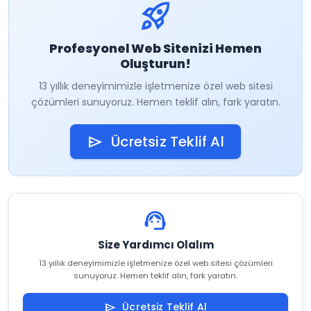
rocket_launch
Profesyonel Web Sitenizi Hemen
Oluşturun!
13 yıllık deneyimimizle işletmenize özel web sitesi
çözümleri sunuyoruz. Hemen teklif alın, fark yaratın.
Ücretsiz Teklif Al
send
support_agent
Size Yardımcı Olalım
13 yıllık deneyimimizle işletmenize özel web sitesi çözümleri
sunuyoruz. Hemen teklif alın, fark yaratın.
Ücretsiz Teklif Al
send