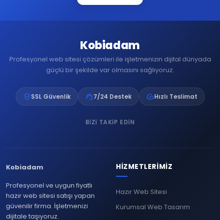
Kobiadam
Profesyonel web sitesi çözümleri ile işletmenizin dijital dünyada
güçlü bir şekilde var olmasını sağlıyoruz.
verified_user
support_agent
speed
SSL Güvenlik
7/24 Destek
Hızlı Teslimat
BIZI TAKIP EDIN
HIZMETLERIMIZ
Kobiadam
Profesyonel ve uygun fiyatlı
Hazır Web Sitesi
hazır web sitesi satışı yapan
güvenilir firma. İşletmenizi
Kurumsal Web Tasarım
dijitale taşıyoruz.