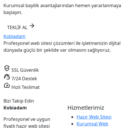
Kurumsal bayilik avantajlarından hemen yararlanmaya
başlayın.
arrow_forward
TEKLİF AL
Kobiadam
Profesyonel web sitesi çözümleri ile işletmenizin dijital
dünyada güçlü bir şekilde var olmasını sağlıyoruz.
verified_user
SSL Güvenlik
support_agent
7/24 Destek
speed
Hızlı Teslimat
Bizi Takip Edin
Hizmetlerimiz
Kobiadam
Hazır Web Sitesi
Profesyonel ve uygun
Kurumsal Web
fiyatlı hazır web sitesi