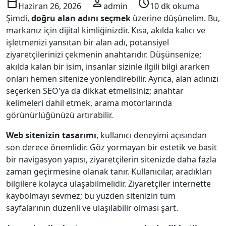
calendar_today
person
schedule
Haziran 26, 2026
admin
10 dk okuma
Şimdi,
doğru alan adını seçmek
üzerine düşünelim. Bu,
markanız için dijital kimliğinizdir. Kısa, akılda kalıcı ve
işletmenizi yansıtan bir alan adı, potansiyel
ziyaretçilerinizi çekmenin anahtarıdır. Düşünsenize;
akılda kalan bir isim, insanlar sizinle ilgili bilgi ararken
onları hemen sitenize yönlendirebilir. Ayrıca, alan adınızı
seçerken SEO'ya da dikkat etmelisiniz; anahtar
kelimeleri dahil etmek, arama motorlarında
görünürlüğünüzü artırabilir.
Web sitenizin tasarımı
, kullanıcı deneyimi açısından
son derece önemlidir. Göz yormayan bir estetik ve basit
bir navigasyon yapısı, ziyaretçilerin sitenizde daha fazla
zaman geçirmesine olanak tanır. Kullanıcılar, aradıkları
bilgilere kolayca ulaşabilmelidir. Ziyaretçiler internette
kaybolmayı sevmez; bu yüzden sitenizin tüm
sayfalarının düzenli ve ulaşılabilir olması şart.