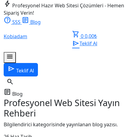
bolt
Profesyonel Hazır Web Sitesi Çözümleri - Hemen
Sipariş Verin!
help
article
SSS
Blog
shopping_cart
0
0,00
₺
Kobiadam
send
Teklif Al
menu
send
Teklif Al
search
article
Blog
Profesyonel Web Sitesi Yayın
Rehberi
Bilgilendirici kategorisinde yayınlanan blog yazısı.
26 Haz
Tarih