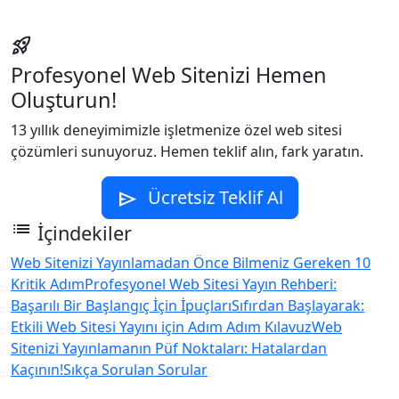
rocket_launch
Profesyonel Web Sitenizi Hemen
Oluşturun!
13 yıllık deneyimimizle işletmenize özel web sitesi
çözümleri sunuyoruz. Hemen teklif alın, fark yaratın.
Ücretsiz Teklif Al
send
list
İçindekiler
Web Sitenizi Yayınlamadan Önce Bilmeniz Gereken 10
Kritik Adım
Profesyonel Web Sitesi Yayın Rehberi:
Başarılı Bir Başlangıç İçin İpuçları
Sıfırdan Başlayarak:
Etkili Web Sitesi Yayını için Adım Adım Kılavuz
Web
Sitenizi Yayınlamanın Püf Noktaları: Hatalardan
Kaçının!
Sıkça Sorulan Sorular