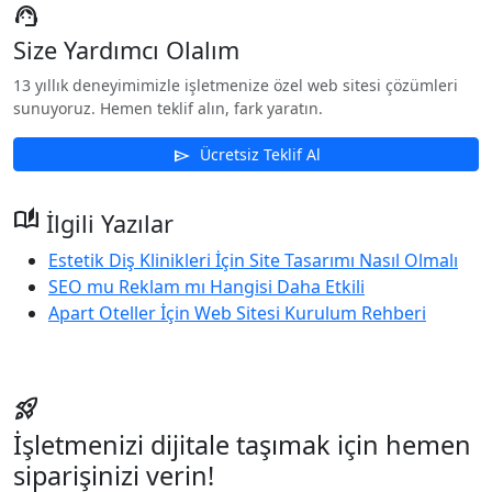
support_agent
Size Yardımcı Olalım
13 yıllık deneyimimizle işletmenize özel web sitesi çözümleri
sunuyoruz. Hemen teklif alın, fark yaratın.
Ücretsiz Teklif Al
send
auto_stories
İlgili Yazılar
Estetik Diş Klinikleri İçin Site Tasarımı Nasıl Olmalı
SEO mu Reklam mı Hangisi Daha Etkili
Apart Oteller İçin Web Sitesi Kurulum Rehberi
rocket_launch
İşletmenizi dijitale taşımak için hemen
siparişinizi verin!