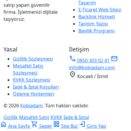
Tasarım
satışı yapan güvenilir
E-Ticaret Web Sitesi
firma. İşletmenizi dijitale
Backlink Hizmeti
taşıyoruz.
Tanıtım Yazısı
Bayilik Programı
Yasal
İletişim
phone
mail
Gizlilik Sözleşmesi
0850 303 02 41
Mesafeli Satış
info@kobiadam.com
Sözleşmesi
location_on
Kocaeli / İzmit
KVKK Sözleşmesi
İade & İptal Koşulları
Ödeme Yöntemleri
© 2026
Kobiadam
. Tüm hakları saklıdır.
Gizlilik
Mesafeli Satış
KVKK
İade & İptal
home
shopping_cart
grid_view
login
Ana Sayfa
Sepet
Site Bul
Giriş Yap