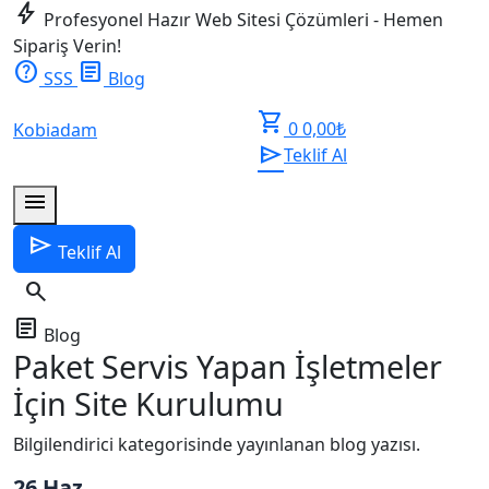
bolt
Profesyonel Hazır Web Sitesi Çözümleri - Hemen
Sipariş Verin!
help
article
SSS
Blog
shopping_cart
0
0,00
₺
Kobiadam
send
Teklif Al
menu
send
Teklif Al
search
article
Blog
Paket Servis Yapan İşletmeler
İçin Site Kurulumu
Bilgilendirici kategorisinde yayınlanan blog yazısı.
26 Haz