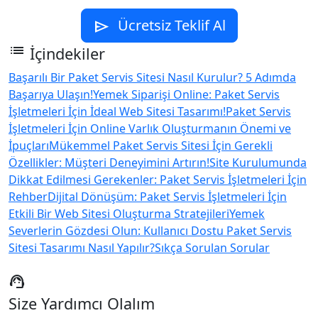
Ücretsiz Teklif Al
send
list
İçindekiler
Başarılı Bir Paket Servis Sitesi Nasıl Kurulur? 5 Adımda
Başarıya Ulaşın!
Yemek Siparişi Online: Paket Servis
İşletmeleri İçin İdeal Web Sitesi Tasarımı!
Paket Servis
İşletmeleri İçin Online Varlık Oluşturmanın Önemi ve
İpuçları
Mükemmel Paket Servis Sitesi İçin Gerekli
Özellikler: Müşteri Deneyimini Artırın!
Site Kurulumunda
Dikkat Edilmesi Gerekenler: Paket Servis İşletmeleri İçin
Rehber
Dijital Dönüşüm: Paket Servis İşletmeleri İçin
Etkili Bir Web Sitesi Oluşturma Stratejileri
Yemek
Severlerin Gözdesi Olun: Kullanıcı Dostu Paket Servis
Sitesi Tasarımı Nasıl Yapılır?
Sıkça Sorulan Sorular
support_agent
Size Yardımcı Olalım