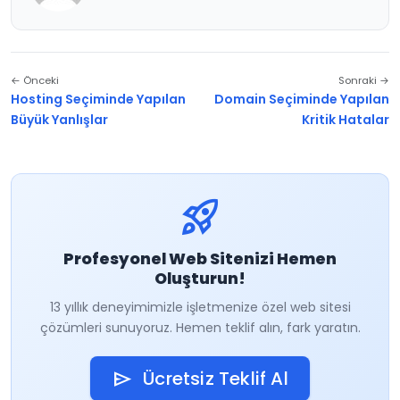
← Önceki
Sonraki →
Hosting Seçiminde Yapılan
Domain Seçiminde Yapılan
Büyük Yanlışlar
Kritik Hatalar
rocket_launch
Profesyonel Web Sitenizi Hemen
Oluşturun!
13 yıllık deneyimimizle işletmenize özel web sitesi
çözümleri sunuyoruz. Hemen teklif alın, fark yaratın.
Ücretsiz Teklif Al
send