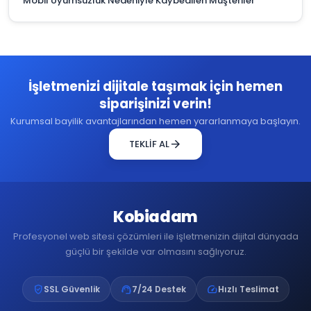
Mobil Uyumsuzluk Nedeniyle Kaybedilen Müşteriler
İşletmenizi dijitale taşımak için hemen
siparişinizi verin!
Kurumsal bayilik avantajlarından hemen yararlanmaya başlayın.
arrow_forward
TEKLİF AL
Kobiadam
Profesyonel web sitesi çözümleri ile işletmenizin dijital dünyada
güçlü bir şekilde var olmasını sağlıyoruz.
verified_user
support_agent
speed
SSL Güvenlik
7/24 Destek
Hızlı Teslimat