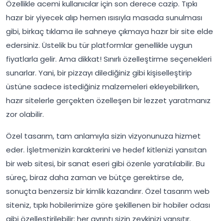
Özellikle acemi kullanıcılar için son derece cazip. Tıpkı
hazır bir yiyecek alıp hemen ısısıyla masada sunulması
gibi, birkaç tıklama ile sahneye çıkmaya hazır bir site elde
edersiniz. Üstelik bu tür platformlar genellikle uygun
fiyatlarla gelir. Ama dikkat! Sınırlı özelleştirme seçenekleri
sunarlar. Yani, bir pizzayı dilediğiniz gibi kişiselleştirip
üstüne sadece istediğiniz malzemeleri ekleyebilirken,
hazır sitelerle gerçekten özelleşen bir lezzet yaratmanız
zor olabilir.
Özel tasarım, tam anlamıyla sizin vizyonunuza hizmet
eder. İşletmenizin karakterini ve hedef kitlenizi yansıtan
bir web sitesi, bir sanat eseri gibi özenle yaratılabilir. Bu
süreç, biraz daha zaman ve bütçe gerektirse de,
sonuçta benzersiz bir kimlik kazandırır. Özel tasarım web
siteniz, tıpkı hobilerimize göre şekillenen bir hobiler odası
gibi özelleştirilebilir; her ayrıntı sizin zevkinizi yansıtır.