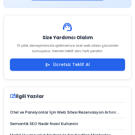
support_agent
Size Yardımcı Olalım
13 yıllık deneyimimizle işletmenize özel web sitesi çözümleri
sunuyoruz. Hemen teklif alın, fark yaratın.
Ücretsiz Teklif Al
send
auto_stories
İlgili Yazılar
Otel ve Pansiyonlar İçin Web Sitesi Rezervasyon Artırır…
Semantik SEO Nedir Nasıl Kullanılır