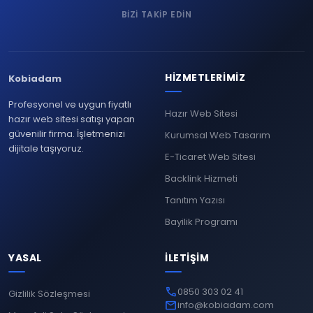
BIZI TAKIP EDIN
HIZMETLERIMIZ
Kobiadam
Profesyonel ve uygun fiyatlı
Hazır Web Sitesi
hazır web sitesi satışı yapan
güvenilir firma. İşletmenizi
Kurumsal Web Tasarım
dijitale taşıyoruz.
E-Ticaret Web Sitesi
Backlink Hizmeti
Tanıtım Yazısı
Bayilik Programı
YASAL
İLETIŞIM
phone
0850 303 02 41
Gizlilik Sözleşmesi
mail
info@kobiadam.com