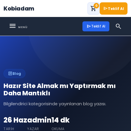
0
Kobiadam
shopping_cart
send
Teklif Al
menu
search
send
Teklif Al
article
Blog
Hazır Site Almak mı Yaptırmak mı
Daha Mantıklı
Bilgilendirici kategorisinde yayınlanan blog yazısı.
26 Haz
admin
14 dk
TARIH
YAZAR
OKUMA