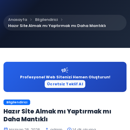
chevron_right
chevron_right
Anasayfa
Bilgilendirici
Hazır Site Almak mı Yaptırmak mı Daha Mantıklı
campaign
Profesyonel Web Sitenizi Hemen Oluşturun!
Ücretsiz Teklif Al
Bilgilendirici
Hazır Site Almak mı Yaptırmak mı
Daha Mantıklı
Haziran 26, 2026
admin
14 dk okuma
calendar_today
person
schedule