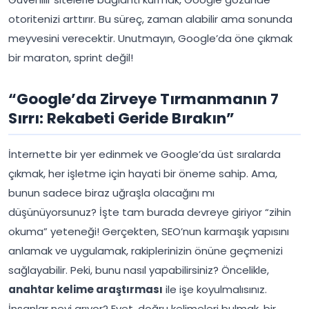
otoritenizi arttırır. Bu süreç, zaman alabilir ama sonunda
meyvesini verecektir. Unutmayın, Google’da öne çıkmak
bir maraton, sprint değil!
“Google’da Zirveye Tırmanmanın 7
Sırrı: Rekabeti Geride Bırakın”
İnternette bir yer edinmek ve Google’da üst sıralarda
çıkmak, her işletme için hayati bir öneme sahip. Ama,
bunun sadece biraz uğraşla olacağını mı
düşünüyorsunuz? İşte tam burada devreye giriyor “zihin
okuma” yeteneği! Gerçekten, SEO’nun karmaşık yapısını
anlamak ve uygulamak, rakiplerinizin önüne geçmenizi
sağlayabilir. Peki, bunu nasıl yapabilirsiniz? Öncelikle,
anahtar kelime araştırması
ile işe koyulmalısınız.
İnsanlar neyi arıyor? Evet, doğru kelimeleri bulmak, bir