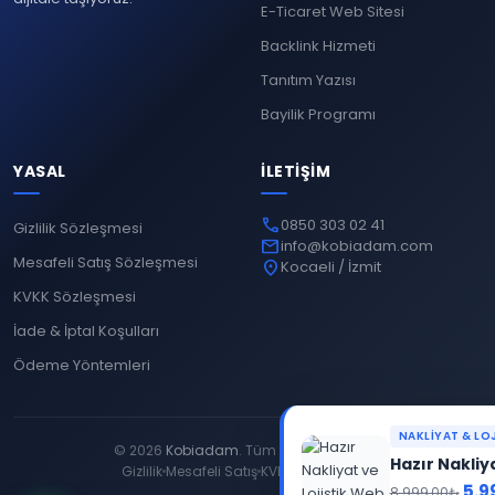
E-Ticaret Web Sitesi
Backlink Hizmeti
Tanıtım Yazısı
Bayilik Programı
YASAL
İLETIŞIM
phone
0850 303 02 41
Gizlilik Sözleşmesi
mail
info@kobiadam.com
Mesafeli Satış Sözleşmesi
location_on
Kocaeli / İzmit
KVKK Sözleşmesi
İade & İptal Koşulları
Ödeme Yöntemleri
close
NAKLIYAT & LOJISTIK WEB SITELERI
© 2026
Kobiadam
. Tüm hakları saklıdır.
Hazır Nakliyat ve Lojistik Web Sitesi V1
Gizlilik
Mesafeli Satış
KVKK
İade & İptal
Orijinal
Şu
5.999,00
₺
8.999,00
₺