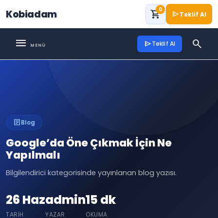
0
Kobiadam
shopping_cart
send
Teklif Al
menu
search
send
Teklif Al
article
Blog
Google’da Öne Çıkmak İçin Ne
Yapılmalı
Bilgilendirici kategorisinde yayınlanan blog yazısı.
26 Haz
admin
15 dk
TARIH
YAZAR
OKUMA