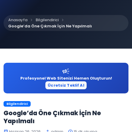
chevron_right
chevron_right
Anasayfa
Bilgilendirici
Google’da Öne Çıkmak İçin Ne Yapılmalı
campaign
Profesyonel Web Sitenizi Hemen Oluşturun!
Ücretsiz Teklif Al
Bilgilendirici
Google’da Öne Çıkmak İçin Ne
Yapılmalı
Haziran 26, 2026
admin
15 dk okuma
calendar_today
person
schedule