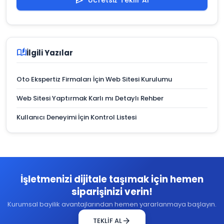
Ücretsiz Teklif Al
send
auto_stories
İlgili Yazılar
Oto Ekspertiz Firmaları İçin Web Sitesi Kurulumu
Web Sitesi Yaptırmak Karlı mı Detaylı Rehber
Kullanıcı Deneyimi İçin Kontrol Listesi
İşletmenizi dijitale taşımak için hemen
siparişinizi verin!
Kurumsal bayilik avantajlarından hemen yararlanmaya başlayın.
arrow_forward
TEKLİF AL