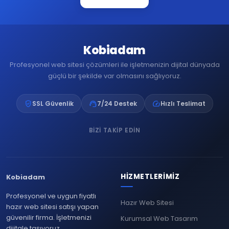
Kobiadam
Profesyonel web sitesi çözümleri ile işletmenizin dijital dünyada
güçlü bir şekilde var olmasını sağlıyoruz.
verified_user
support_agent
speed
SSL Güvenlik
7/24 Destek
Hızlı Teslimat
BIZI TAKIP EDIN
HIZMETLERIMIZ
Kobiadam
Profesyonel ve uygun fiyatlı
Hazır Web Sitesi
hazır web sitesi satışı yapan
güvenilir firma. İşletmenizi
Kurumsal Web Tasarım
dijitale taşıyoruz.