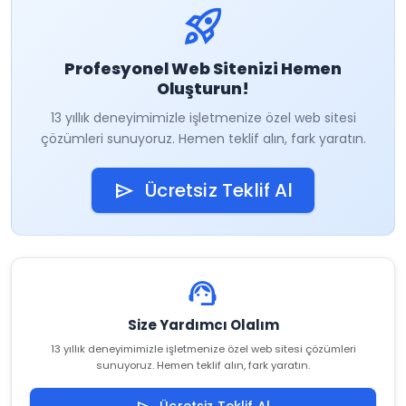
rocket_launch
Profesyonel Web Sitenizi Hemen
Oluşturun!
13 yıllık deneyimimizle işletmenize özel web sitesi
çözümleri sunuyoruz. Hemen teklif alın, fark yaratın.
Ücretsiz Teklif Al
send
support_agent
Size Yardımcı Olalım
13 yıllık deneyimimizle işletmenize özel web sitesi çözümleri
sunuyoruz. Hemen teklif alın, fark yaratın.