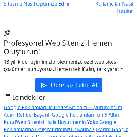
Sitesi ile Nasıl Optimize Edilir
Kullanıcılar Nasıl
Tutulur
rocket_launch
Profesyonel Web Sitenizi Hemen
Oluşturun!
13 yıllık deneyimimizle işletmenize özel web sitesi
çözümleri sunuyoruz. Hemen teklif alın, fark yaratın.
Ücretsiz Teklif Al
send
list
İçindekiler
Google Reklamları ile Hedef Kitlenizi Büyütün: Adım
Adım Rehber
Başarılı Google Reklamları için 5 Altın
Kural
Web Sitenizi Hızla Büyütmenin Yolu: Google
Reklamlarına Dalış
Yatırımınızı 2 Katına Çıkarın: Google
Reklamları ile Dönüşüm Oranlarınızı Artırın!
Rekabeti