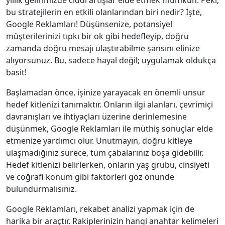
yıllık gelirimizde ciddi artışlar elde etmek mümkün. Peki,
bu stratejilerin en etkili olanlarından biri nedir? İşte,
Google Reklamları! Düşünsenize, potansiyel
müşterilerinizi tıpkı bir ok gibi hedefleyip, doğru
zamanda doğru mesajı ulaştırabilme şansını elinize
alıyorsunuz. Bu, sadece hayal değil; uygulamak oldukça
basit!
Başlamadan önce, işinize yarayacak en önemli unsur
hedef kitlenizi tanımaktır. Onların ilgi alanları, çevrimiçi
davranışları ve ihtiyaçları üzerine derinlemesine
düşünmek, Google Reklamları ile müthiş sonuçlar elde
etmenize yardımcı olur. Unutmayın, doğru kitleye
ulaşmadığınız sürece, tüm çabalarınız boşa gidebilir.
Hedef kitlenizi belirlerken, onların yaş grubu, cinsiyeti
ve coğrafi konum gibi faktörleri göz önünde
bulundurmalısınız.
Google Reklamları, rekabet analizi yapmak için de
harika bir araçtır. Rakiplerinizin hangi anahtar kelimeleri