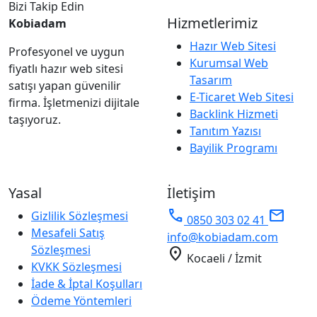
Bizi Takip Edin
Hizmetlerimiz
Kobiadam
Hazır Web Sitesi
Profesyonel ve uygun
Kurumsal Web
fiyatlı hazır web sitesi
Tasarım
satışı yapan güvenilir
E-Ticaret Web Sitesi
firma. İşletmenizi dijitale
Backlink Hizmeti
taşıyoruz.
Tanıtım Yazısı
Bayilik Programı
Yasal
İletişim
phone
mail
Gizlilik Sözleşmesi
0850 303 02 41
Mesafeli Satış
info@kobiadam.com
Sözleşmesi
location_on
Kocaeli / İzmit
KVKK Sözleşmesi
İade & İptal Koşulları
Ödeme Yöntemleri