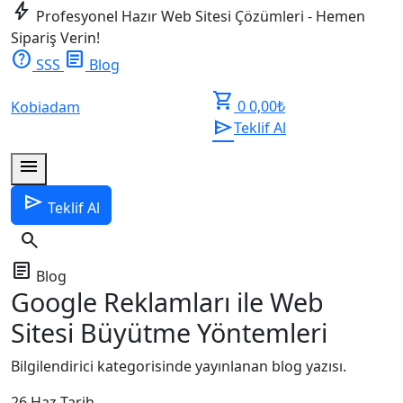
bolt
Profesyonel Hazır Web Sitesi Çözümleri - Hemen
Sipariş Verin!
help
article
SSS
Blog
shopping_cart
0
0,00
₺
Kobiadam
send
Teklif Al
menu
send
Teklif Al
search
article
Blog
Google Reklamları ile Web
Sitesi Büyütme Yöntemleri
Bilgilendirici kategorisinde yayınlanan blog yazısı.
26 Haz
Tarih