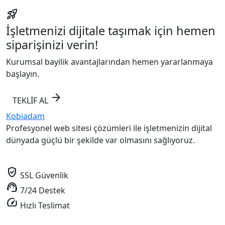
rocket_launch
İşletmenizi dijitale taşımak için hemen
siparişinizi verin!
Kurumsal bayilik avantajlarından hemen yararlanmaya
başlayın.
arrow_forward
TEKLİF AL
Kobiadam
Profesyonel web sitesi çözümleri ile işletmenizin dijital
dünyada güçlü bir şekilde var olmasını sağlıyoruz.
verified_user
SSL Güvenlik
support_agent
7/24 Destek
speed
Hızlı Teslimat