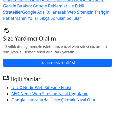
Geride Bırakın: Google Reklamları ile Etkili
Stratejiler
Google Ads Kullanarak Web Sitenizin Trafiğini
Patlatmanın Yolları
Sıkça Sorulan Sorular
support_agent
Size Yardımcı Olalım
13 yıllık deneyimimizle işletmenize özel web sitesi çözümleri
sunuyoruz. Hemen teklif alın, fark yaratın.
Ücretsiz Teklif Al
send
auto_stories
İlgili Yazılar
UI UX Nedir Web Sitesine Etkisi
AEO Nedir Web Sitesine Nasıl Uygulanır
Google Haritalarda Üstte Çıkmak Nasıl Olur