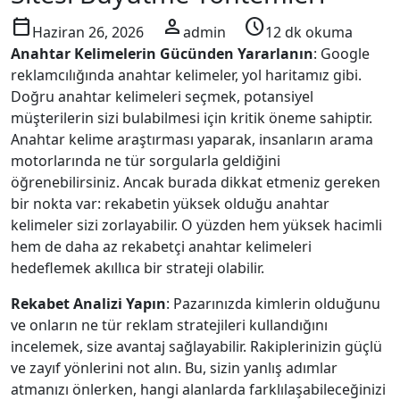
calendar_today
person
schedule
Haziran 26, 2026
admin
12 dk okuma
Anahtar Kelimelerin Gücünden Yararlanın
: Google
reklamcılığında anahtar kelimeler, yol haritamız gibi.
Doğru anahtar kelimeleri seçmek, potansiyel
müşterilerin sizi bulabilmesi için kritik öneme sahiptir.
Anahtar kelime araştırması yaparak, insanların arama
motorlarında ne tür sorgularla geldiğini
öğrenebilirsiniz. Ancak burada dikkat etmeniz gereken
bir nokta var: rekabetin yüksek olduğu anahtar
kelimeler sizi zorlayabilir. O yüzden hem yüksek hacimli
hem de daha az rekabetçi anahtar kelimeleri
hedeflemek akıllıca bir strateji olabilir.
Rekabet Analizi Yapın
: Pazarınızda kimlerin olduğunu
ve onların ne tür reklam stratejileri kullandığını
incelemek, size avantaj sağlayabilir. Rakiplerinizin güçlü
ve zayıf yönlerini not alın. Bu, sizin yanlış adımlar
atmanızı önlerken, hangi alanlarda farklılaşabileceğinizi