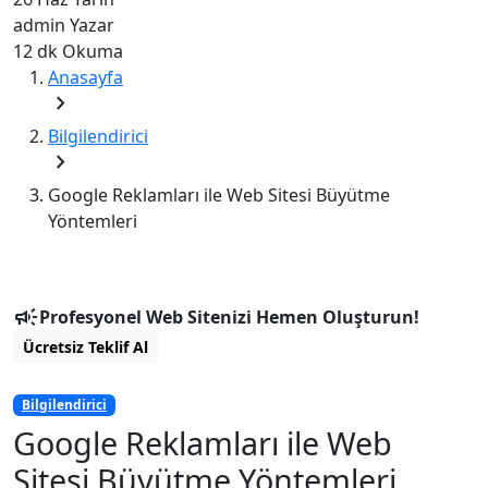
admin
Yazar
12 dk
Okuma
Anasayfa
chevron_right
Bilgilendirici
chevron_right
Google Reklamları ile Web Sitesi Büyütme
Yöntemleri
campaign
Profesyonel Web Sitenizi Hemen Oluşturun!
Ücretsiz Teklif Al
Bilgilendirici
Google Reklamları ile Web
Sitesi Büyütme Yöntemleri