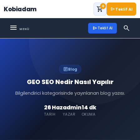
0
Kobiadam
shopping_cart
send
Teklif Al
menu
search
send
Teklif Al
article
Blog
GEO SEO Nedir Nasıl Yapılır
Bilgilendirici kategorisinde yayınlanan blog yazısı.
26 Haz
admin
14 dk
TARIH
YAZAR
OKUMA