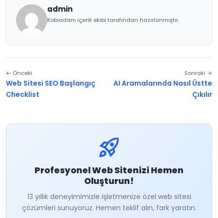
admin
Kobiadam içerik ekibi tarafından hazırlanmıştır.
← Önceki
Sonraki →
Web Sitesi SEO Başlangıç
AI Aramalarında Nasıl Üstte
Checklist
Çıkılır
rocket_launch
Profesyonel Web Sitenizi Hemen
Oluşturun!
13 yıllık deneyimimizle işletmenize özel web sitesi
çözümleri sunuyoruz. Hemen teklif alın, fark yaratın.