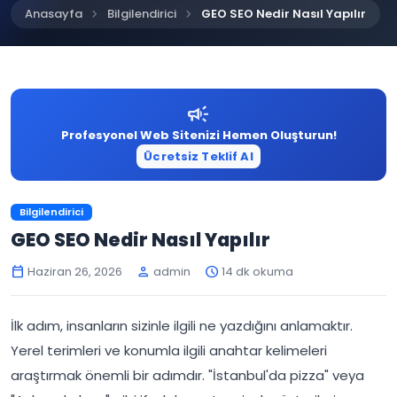
chevron_right
chevron_right
Anasayfa
Bilgilendirici
GEO SEO Nedir Nasıl Yapılır
campaign
Profesyonel Web Sitenizi Hemen Oluşturun!
Ücretsiz Teklif Al
Bilgilendirici
GEO SEO Nedir Nasıl Yapılır
Haziran 26, 2026
admin
14 dk okuma
calendar_today
person
schedule
İlk adım, insanların sizinle ilgili ne yazdığını anlamaktır.
Yerel terimleri ve konumla ilgili anahtar kelimeleri
araştırmak önemli bir adımdır. "İstanbul'da pizza" veya