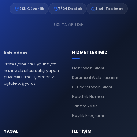
verified_user
support_agent
speed
SSL Güvenlik
7/24 Destek
Hızlı Teslimat
BIZI TAKIP EDIN
HIZMETLERIMIZ
Kobiadam
Profesyonel ve uygun fiyatlı
Hazır Web Sitesi
hazır web sitesi satışı yapan
güvenilir firma. İşletmenizi
Kurumsal Web Tasarım
dijitale taşıyoruz.
E-Ticaret Web Sitesi
Backlink Hizmeti
Tanıtım Yazısı
Bayilik Programı
YASAL
İLETIŞIM