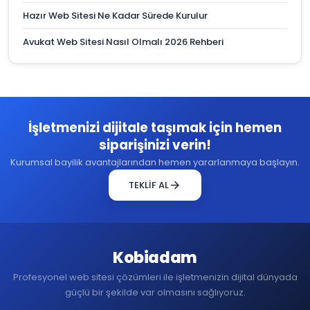
Hazır Web Sitesi Ne Kadar Sürede Kurulur
Avukat Web Sitesi Nasıl Olmalı 2026 Rehberi
İşletmenizi dijitale taşımak için hemen
siparişinizi verin!
Kurumsal bayilik avantajlarından hemen yararlanmaya başlayın.
arrow_forward
TEKLİF AL
Kobiadam
Profesyonel web sitesi çözümleri ile işletmenizin dijital dünyada
güçlü bir şekilde var olmasını sağlıyoruz.