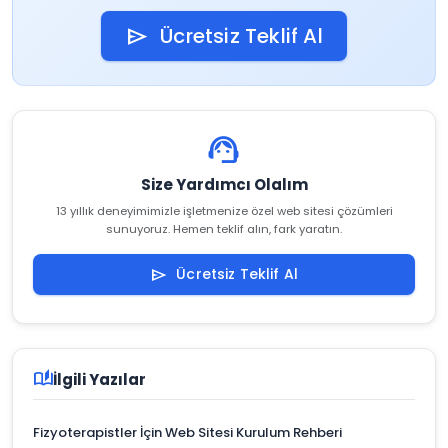
Ücretsiz Teklif Al
send
support_agent
Size Yardımcı Olalım
13 yıllık deneyimimizle işletmenize özel web sitesi çözümleri
sunuyoruz. Hemen teklif alın, fark yaratın.
Ücretsiz Teklif Al
send
auto_stories
İlgili Yazılar
Fizyoterapistler İçin Web Sitesi Kurulum Rehberi