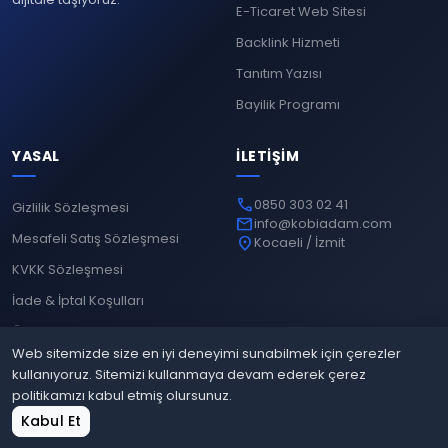
E-Ticaret Web Sitesi
Backlink Hizmeti
Tanıtım Yazısı
Bayilik Programı
YASAL
İLETIŞIM
phone
0850 303 02 41
Gizlilik Sözleşmesi
mail
info@kobiadam.com
Mesafeli Satış Sözleşmesi
location_on
Kocaeli / İzmit
KVKK Sözleşmesi
İade & İptal Koşulları
Ödeme Yöntemleri
Web sitemizde size en iyi deneyimi sunabilmek için çerezler
kullanıyoruz. Sitemizi kullanmaya devam ederek çerez
politikamızı kabul etmiş olursunuz.
© 2026
Kobiadam
. Tüm hakları saklıdır.
home
shopping_cart
grid_view
login
Kabul Et
Gizlilik
Mesafeli Satış
KVKK
İade & İptal
Ana Sayfa
Sepet
Site Bul
Giriş Yap