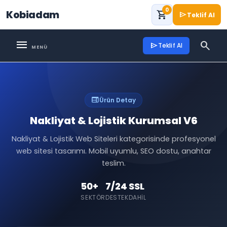
0
Kobiadam
shopping_cart
send
Teklif Al
menu
search
send
Teklif Al
web
Ürün Detay
Nakliyat & Lojistik Kurumsal V6
Nakliyat & Lojistik Web Siteleri kategorisinde profesyonel
web sitesi tasarımı. Mobil uyumlu, SEO dostu, anahtar
teslim.
50+
7/24
SSL
SEKTÖR
DESTEK
DAHIL