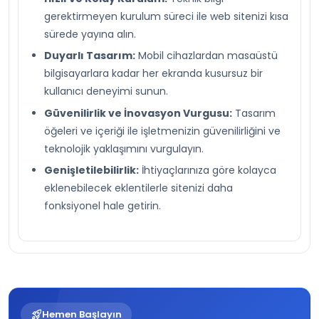
gerektirmeyen kurulum süreci ile web sitenizi kısa
sürede yayına alın.
Duyarlı Tasarım:
Mobil cihazlardan masaüstü
bilgisayarlara kadar her ekranda kusursuz bir
kullanıcı deneyimi sunun.
Güvenilirlik ve İnovasyon Vurgusu:
Tasarım
öğeleri ve içeriği ile işletmenizin güvenilirliğini ve
teknolojik yaklaşımını vurgulayın.
Genişletilebilirlik:
İhtiyaçlarınıza göre kolayca
eklenebilecek eklentilerle sitenizi daha
fonksiyonel hale getirin.
rocket_launch
Hemen Başlayın