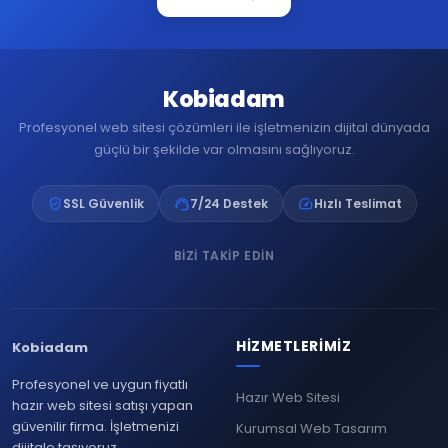
Kobiadam
Profesyonel web sitesi çözümleri ile işletmenizin dijital dünyada
güçlü bir şekilde var olmasını sağlıyoruz.
verified_user
support_agent
speed
SSL Güvenlik
7/24 Destek
Hızlı Teslimat
BIZI TAKIP EDIN
HIZMETLERIMIZ
Kobiadam
Profesyonel ve uygun fiyatlı
Hazır Web Sitesi
hazır web sitesi satışı yapan
güvenilir firma. İşletmenizi
Kurumsal Web Tasarım
dijitale taşıyoruz.