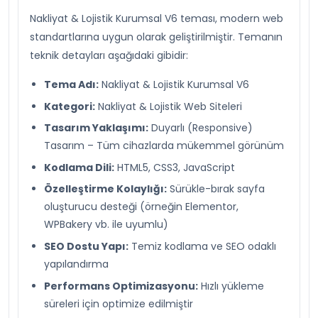
Nakliyat & Lojistik Kurumsal V6 teması, modern web
standartlarına uygun olarak geliştirilmiştir. Temanın
teknik detayları aşağıdaki gibidir:
Tema Adı:
Nakliyat & Lojistik Kurumsal V6
Kategori:
Nakliyat & Lojistik Web Siteleri
Tasarım Yaklaşımı:
Duyarlı (Responsive)
Tasarım – Tüm cihazlarda mükemmel görünüm
Kodlama Dili:
HTML5, CSS3, JavaScript
Özelleştirme Kolaylığı:
Sürükle-bırak sayfa
oluşturucu desteği (örneğin Elementor,
WPBakery vb. ile uyumlu)
SEO Dostu Yapı:
Temiz kodlama ve SEO odaklı
yapılandırma
Performans Optimizasyonu:
Hızlı yükleme
süreleri için optimize edilmiştir