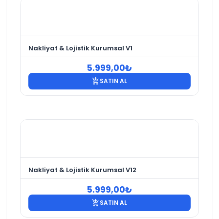
Nakliyat & Lojistik Kurumsal V1
5.999,00
₺
add_shopping_cart
SATIN AL
Nakliyat & Lojistik Kurumsal V12
5.999,00
₺
add_shopping_cart
SATIN AL