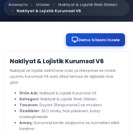
chevron_right
chevron_right
Anasayfa
Ürünler
Nakliyat & Lojistik Web Siteleri
chevron_right
Nakliyat & Lojistik Kurumsal V6
desktop_windows
Demo Sitesini İncele
Nakliyat & Lojistik Kurumsal V6
Nakliyat ve lojistik sektörüne özel, profesyonel ve mobil
uyumlu Kurumsal V6 web sitesi teması ile dijitalde öne
çıkın.
Ürün Adı:
Nakliyat & Lojistik Kurumsal V6
Kategori:
Nakliyat & Lojistik Web Siteleri
Tasarım:
Duyarlı (Responsive) ve modern
Özellikler:
SEO dostu, hızlı yüklenen, kolay
özelleştirilebilir
Amaç:
Kurumsal kimlik oluşturma ve hizmetleri etkili
tanıtma