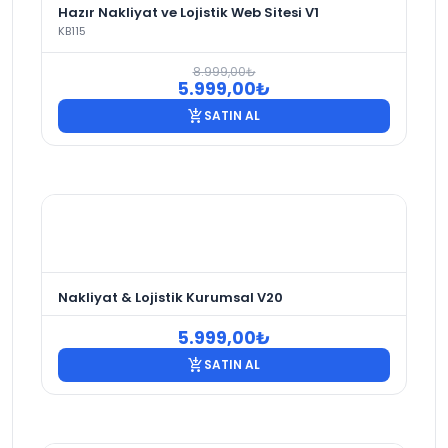
Hazır Nakliyat ve Lojistik Web Sitesi V1
KB115
8.999,00
₺
Orijinal
Şu
5.999,00
₺
fiyat:
andaki
add_shopping_cart
SATIN AL
8.999,00₺.
fiyat:
5.999,00₺.
Nakliyat & Lojistik Kurumsal V20
5.999,00
₺
add_shopping_cart
SATIN AL