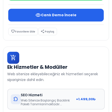
visibility
Canlı Demo İncele
favorite_border
share
Favorilere Ekle
Paylaş
add_shopping_cart
Ek Hizmetler & Modüller
Web sitenize ekleyebileceğiniz ek hizmetleri seçerek
siparişinize dahil edin.
SEO Hizmeti
extension
+
1.499,00
₺
Web Sitenize Başlangıç Backlink
Paketi Tanımlanmaktadır.
Raporlama 21 Gün İçerisinde Teslim
Edilmektedir.