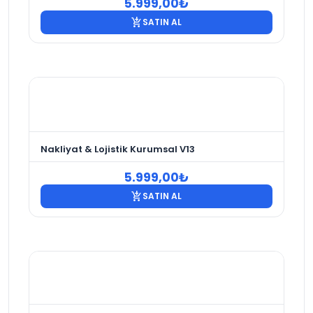
5.999,00
₺
add_shopping_cart
SATIN AL
Nakliyat & Lojistik Kurumsal V13
5.999,00
₺
add_shopping_cart
SATIN AL