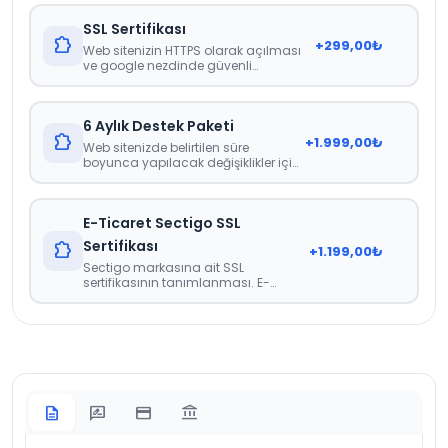
SSL Sertifikası
extension
+
299,00
₺
Web sitenizin HTTPS olarak açılması
ve google nezdinde güvenli
görünmesini sağlayan sertifika.
6 Aylık Destek Paketi
extension
+
1.999,00
₺
Web sitenizde belirtilen süre
boyunca yapılacak değişiklikler için
herhangi bir ücretlendirme veya
faturalandırma yapılmamaktadır.
İçerik güncellemeleri, görsel
E-Ticaret Sectigo SSL
güncellemeleri gibi web sitenizdeki
genel güncellemeler noktasında
Sertifikası
extension
+
1.199,00
₺
destek paketidir.
Sectigo markasına ait SSL
sertifikasının tanımlanması. E-
Ticaret İçin Zorunlu Bir Sertifikadır.
description
rate_review
credit_card
account_balance