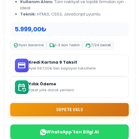
Kullanım Alanı:
Tüm nakliyat ve lojistik firmaları için
ideal
Teknik:
HTML5, CSS3, JavaScript uyumlu
5.999,00
₺
verified_user
local_shipping
support_agent
Fiyat Garantisi
1-3 Gün Teslim
7/24 Destek
Kredi Kartına 9 Taksit
credit_card
Aylık
667,00
₺
'den başlayan taksitlerle
Yıllık Ödeme
event_repeat
Paket yıllık olarak yenilenir
SEPETE EKLE
WhatsApp'tan Bilgi Al