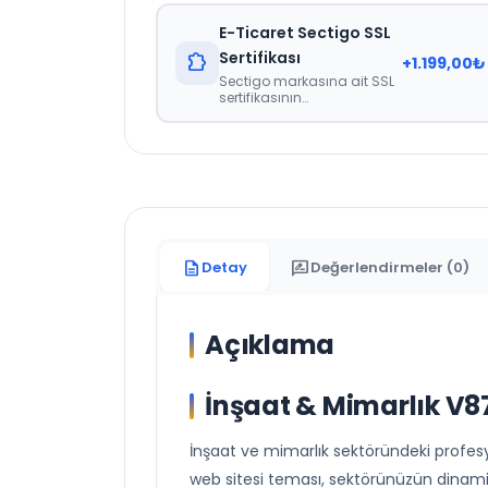
İçerisinde Teslim
Edilmektedir.
E-Ticaret Sectigo SSL
Sertifikası
extension
+
1.199,00
₺
Sectigo markasına ait SSL
sertifikasının
tanımlanması. E-Ticaret
İçin Zorunlu Bir Sertifikadır.
description
rate_review
Detay
Değerlendirmeler (0)
Açıklama
İnşaat & Mimarlık V8
İnşaat ve mimarlık sektöründeki profesyon
web sitesi teması, sektörünüzün dinamik