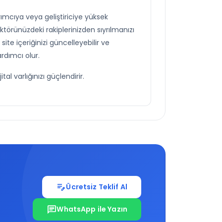
ımcıya veya geliştiriciye yüksek
törünüzdeki rakiplerinizden sıyrılmanızı
ite içeriğinizi güncelleyebilir ve
rdımcı olur.
l varlığınızı güçlendirir.
edit_note
Ücretsiz Teklif Al
chat
WhatsApp ile Yazın