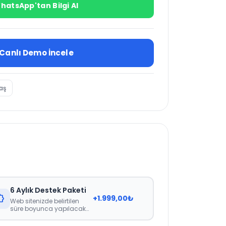
hatsApp'tan Bilgi Al
Canlı Demo İncele
aş
6 Aylık Destek Paketi
nsion
+
1.999,00
₺
Web sitenizde belirtilen
süre boyunca yapılacak
değişiklikler için herhangi
bir ücretlendirme veya