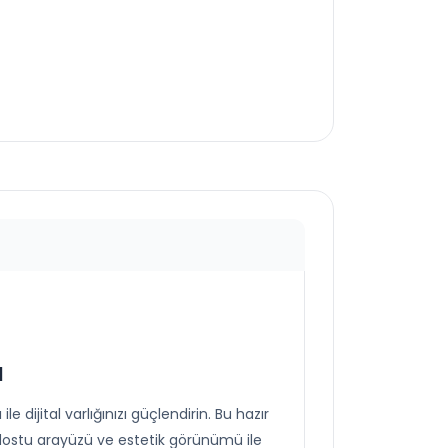
faturalandırma
yapılmamaktadır. İçerik
güncellemeleri, görsel
güncellemeleri gibi web
sitenizdeki genel
güncellemeler noktasında
destek paketidir.
ı
dijital varlığınızı güçlendirin. Bu hazır
 dostu arayüzü ve estetik görünümü ile