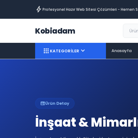
bolt
Profesyonel Hazır Web Sitesi Çözümleri - Hemen Si
Kobiadam
apps
expand_more
Anasayfa
KATEGORİLER
web
Ürün Detay
İnşaat & Mimarl