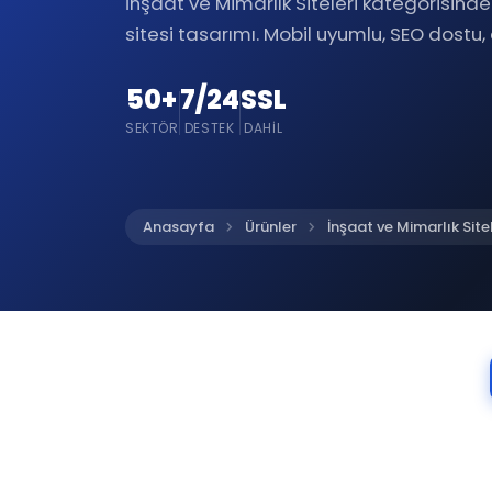
İnşaat ve Mimarlık Siteleri kategorisin
sitesi tasarımı. Mobil uyumlu, SEO dostu,
50+
7/24
SSL
SEKTÖR
DESTEK
DAHIL
chevron_right
chevron_right
Anasayfa
Ürünler
İnşaat ve Mimarlık Sitel