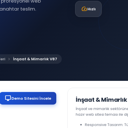
de profesyonel web
speed
 anahtar teslim.
Hızlı
chevron_right
eri
İnşaat & Mimarlık V87
desktop_windows
Demo Sitesini İncele
İnşaat & Mimarlık
İnşaat ve mimarlık sektörüne
hazır web sitesi teması ile di
Responsive Tasarım: T