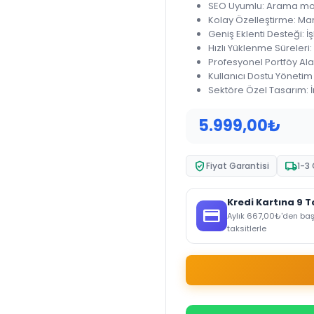
SEO Uyumlu: Arama moto
Kolay Özelleştirme: Mar
Geniş Eklenti Desteği: İş
Hızlı Yüklenme Süreleri
Profesyonel Portföy Alanı
Kullanıcı Dostu Yönetim 
Sektöre Özel Tasarım: İ
5.999,00
₺
verified_user
local_shipping
Fiyat Garantisi
1-3
Kredi Kartına 9 T
credit_card
Aylık
667,00
₺
'den ba
taksitlerle