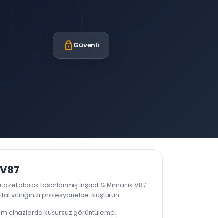
lock
Güvenli
 V87
 özel olarak tasarlanmış İnşaat & Mimarlık V87
jital varlığınızı profesyonelce oluşturun.
üm cihazlarda kusursuz görüntüleme.