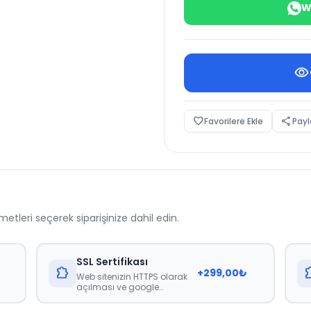
W
visibility
favorite_border
share
Favorilere Ekle
Payl
etleri seçerek siparişinize dahil edin.
SSL Sertifikası
extension
exte
+
299,00
₺
Web sitenizin HTTPS olarak
açılması ve google
nezdinde güvenli
görünmesini sağlayan