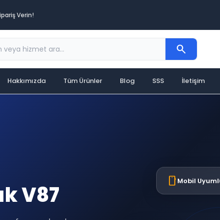
pariş Verin!
search
Hakkımızda
Tüm Ürünler
Blog
SSS
İletişim
smartphone
Mobil Uyuml
ık V87