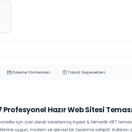
sertifika.
credit_card
account_balance
Ödeme Yöntemleri
Taksit Seçenekleri
7 Profesyonel Hazır Web Sitesi Temas
eller için özel olarak tasarlanmış İnşaat & Mimarlık V87 teması ile 
lerine uygun, modern ve işlevsel bir tasarıma sahiptir. Kullanıcı