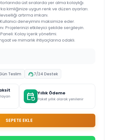
rlarında üst sıralarda yer alma kolaylığı.
ka kimliğinize uygun renk ve düzen ayarları.
levselliği artırma imkanı.
: Kullanıcı deneyimini maksimize eder.
: Projelerinizi etkileyici şekilde sergileyin.
Paneli: Kolay içerik yönetimi.
nşaat ve mimarlık ihtiyaçlarına odaklı.
support_agent
 Gün Teslim
7/24 Destek
aksit
Yıllık Ödeme
event_repeat
şlayan
Paket yıllık olarak yenilenir
SEPETE EKLE