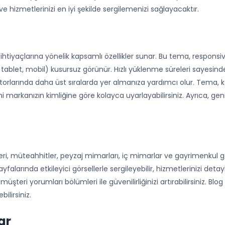
i ve hizmetlerinizi en iyi şekilde sergilemenizi sağlayacaktır.
htiyaçlarına yönelik kapsamlı özellikler sunar. Bu tema, responsive
ablet, mobil) kusursuz görünür. Hızlı yüklenme süreleri sayesind
rlarında daha üst sıralarda yer almanıza yardımcı olur. Tema, kolay
ni markanızın kimliğine göre kolayca uyarlayabilirsiniz. Ayrıca, geniş 
eri, müteahhitler, peyzaj mimarları, iç mimarlar ve gayrimenkul geli
yfalarında etkileyici görsellerle sergileyebilir, hizmetlerinizi detaylıc
müşteri yorumları bölümleri ile güvenilirliğinizi artırabilirsiniz. Bl
bilirsiniz.
ar