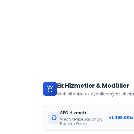
Ek Hizmetler & Modüller
add_shopping_cart
Web sitenize ekleyebileceğiniz ek hizm
SEO Hizmeti
extension
+
1.499,00
₺
Web Sitenize Başlangıç
Backlink Paketi
Tanımlanmaktadır.
Raporlama 21 Gün