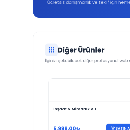
Ücretsiz danışmanlık ve teklif için heme
apps
Diğer Ürünler
İlginizi çekebilecek diğer profesyonel web s
İnşaat & Mimarlık V11
5.999,00
₺
add_shopping_cart
SATIN A