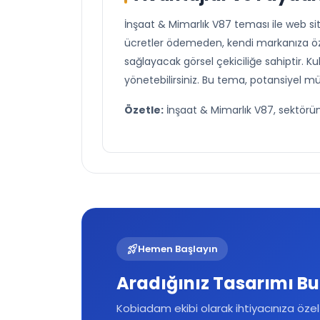
İnşaat & Mimarlık V87 teması ile web si
ücretler ödemeden, kendi markanıza özel
sağlayacak görsel çekiciliğe sahiptir. Ku
yönetebilirsiniz. Bu tema, potansiyel mü
Özetle:
İnşaat & Mimarlık V87, sektörünü
rocket_launch
Hemen Başlayın
Aradığınız Tasarımı B
Kobiadam ekibi olarak ihtiyacınıza özel w