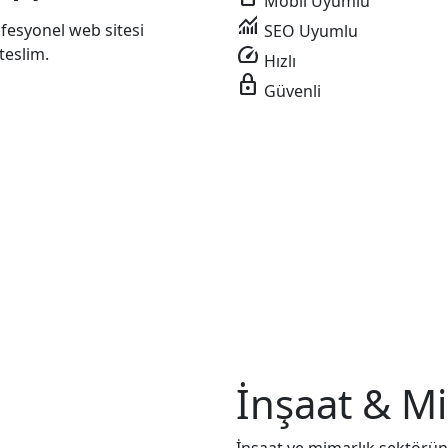
Mobil Uyumlu
monitoring
ofesyonel web sitesi
SEO Uyumlu
speed
teslim.
Hızlı
lock
Güvenli
İnşaat & Mi