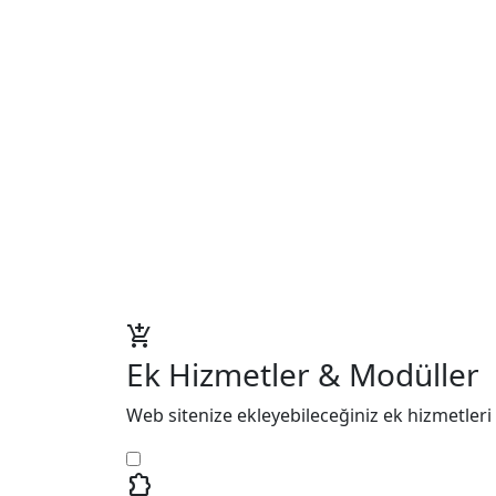
add_shopping_cart
Ek Hizmetler & Modüller
Web sitenize ekleyebileceğiniz ek hizmetleri 
extension