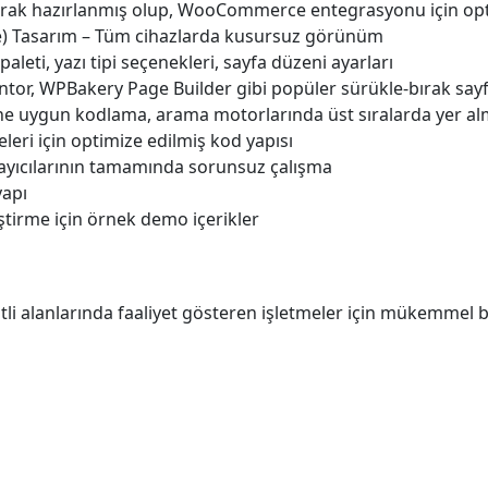
rak hazırlanmış olup, WooCommerce entegrasyonu için opti
e) Tasarım – Tüm cihazlarda kusursuz görünüm
paleti, yazı tipi seçenekleri, sayfa düzeni ayarları
tor, WPBakery Page Builder gibi popüler sürükle-bırak say
e uygun kodlama, arama motorlarında üst sıralarda yer al
leri için optimize edilmiş kod yapısı
yıcılarının tamamında sorunsuz çalışma
yapı
ştirme için örnek demo içerikler
li alanlarında faaliyet gösteren işletmeler için mükemmel b