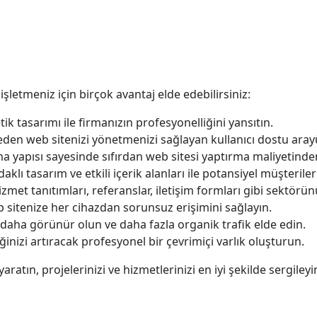
şletmeniz için birçok avantaj elde edebilirsiniz:
k tasarımı ile firmanızın profesyonelliğini yansıtın.
eden web sitenizi yönetmenizi sağlayan kullanıcı dostu aray
a yapısı sayesinde sıfırdan web sitesi yaptırma maliyetind
daklı tasarım ve etkili içerik alanları ile potansiyel müşteri
izmet tanıtımları, referanslar, iletişim formları gibi sektörü
b sitenize her cihazdan sorunsuz erişimini sağlayın.
aha görünür olun ve daha fazla organik trafik elde edin.
inizi artıracak profesyonel bir çevrimiçi varlık oluşturun.
aratın, projelerinizi ve hizmetlerinizi en iyi şekilde sergileyi