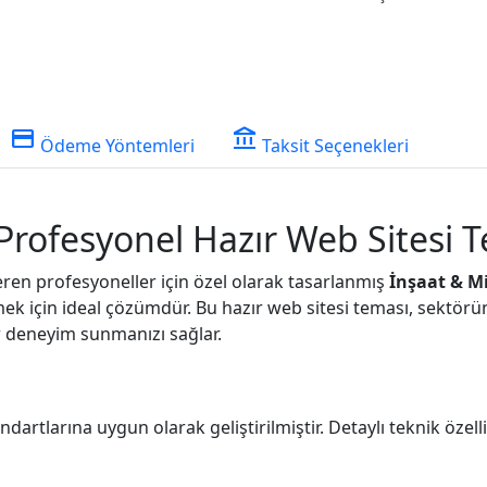
credit_card
account_balance
Ödeme Yöntemleri
Taksit Seçenekleri
Profesyonel Hazır Web Sitesi 
eren profesyoneller için özel olarak tasarlanmış
İnşaat & M
mek için ideal çözümdür. Bu hazır web sitesi teması, sektörün
ir deneyim sunmanızı sağlar.
artlarına uygun olarak geliştirilmiştir. Detaylı teknik özelli