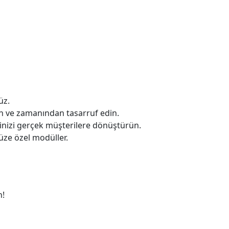
üz.
en ve zamanından tasarruf edin.
lerinizi gerçek müşterilere dönüştürün.
nüze özel modüller.
n!