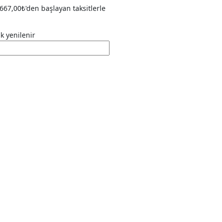
667,00
₺
'den başlayan taksitlerle
ak yenilenir