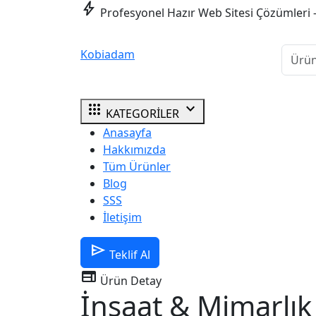
bolt
Profesyonel Hazır Web Sitesi Çözümleri 
Kobiadam
apps
expand_more
KATEGORİLER
Anasayfa
Hakkımızda
Tüm Ürünler
Blog
SSS
İletişim
send
Teklif Al
web
Ürün Detay
İnşaat & Mimarlık