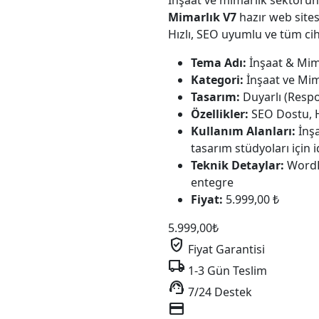
İnşaat ve mimarlık sektörü
Mimarlık V7
hazır web sitesi
Hızlı, SEO uyumlu ve tüm ci
Tema Adı:
İnşaat & Mim
Kategori:
İnşaat ve Mima
Tasarım:
Duyarlı (Resp
Özellikler:
SEO Dostu, Hı
Kullanım Alanları:
İnşa
tasarım stüdyoları için i
Teknik Detaylar:
WordPr
entegre
Fiyat:
5.999,00 ₺
5.999,00
₺
verified_user
Fiyat Garantisi
local_shipping
1-3 Gün Teslim
support_agent
7/24 Destek
credit_card