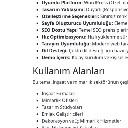
Uyumlu Platform:
WordPress (Özel ola
Tasarım Yaklaşımı:
Duyarlı (Responsiv
Özelleştirme Seçenekleri:
Sınırsız renk 
Sayfa Oluşturucu Uyumluluğu:
Elemen
SEO Dostu Yapı:
Temel SEO prensiplerin
Hız Optimizasyonu:
Hızlı yüklenme süre
Tarayıcı Uyumluluğu:
Modern web tara
Dil Desteği:
Çoklu dil desteği için hazır 
Demo İçerik:
Kolay kurulum ve kişiselle
Kullanım Alanları
Bu tema, inşaat ve mimarlık sektörünün çeşit
İnşaat Firmaları
Mimarlık Ofisleri
Tasarım Stüdyoları
Emlak Geliştiricileri
Dekorasyon ve İç Mimarlık Hizmetleri
Yapı Malzemeleri Satıcıları