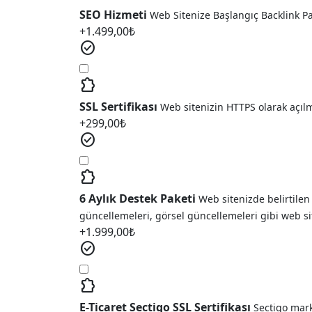
SEO Hizmeti
Web Sitenize Başlangıç Backlink P
+
1.499,00
₺
check_circle
extension
SSL Sertifikası
Web sitenizin HTTPS olarak açıl
+
299,00
₺
check_circle
extension
6 Aylık Destek Paketi
Web sitenizde belirtilen
güncellemeleri, görsel güncellemeleri gibi web si
+
1.999,00
₺
check_circle
extension
E-Ticaret Sectigo SSL Sertifikası
Sectigo marka