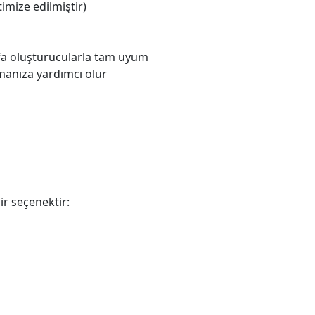
mize edilmiştir)
fa oluşturucularla tam uyum
manıza yardımcı olur
ir seçenektir: