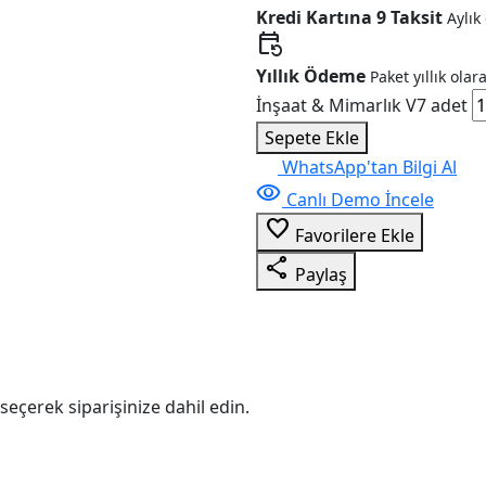
Kredi Kartına 9 Taksit
Aylık
event_repeat
Yıllık Ödeme
Paket yıllık olar
İnşaat & Mimarlık V7 adet
Sepete Ekle
WhatsApp'tan Bilgi Al
visibility
Canlı Demo İncele
favorite_border
Favorilere Ekle
share
Paylaş
seçerek siparişinize dahil edin.