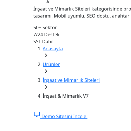
İnşaat ve Mimarlık Siteleri kategorisinde pr
tasarımı. Mobil uyumlu, SEO dostu, anahtar 
50+
Sektör
7/24
Destek
SSL
Dahil
Anasayfa
chevron_right
Ürünler
chevron_right
İnşaat ve Mimarlık Siteleri
chevron_right
İnşaat & Mimarlık V7
desktop_windows
Demo Sitesini İncele