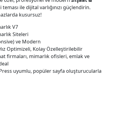
ne özel, profesyonel ve modern
İnşaat &
 teması ile dijital varlığınızı güçlendirin.
hazlarda kusursuz!
arlık V7
rlık Siteleri
onsive) ve Modern
z Optimizeli, Kolay Özelleştirilebilir
at firmaları, mimarlık ofisleri, emlak ve
deal
ess uyumlu, popüler sayfa oluşturucularla