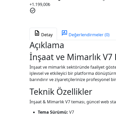
+
1.199,00
₺
check_circle
description
rate_review
Detay
Değerlendirmeler (0)
Açıklama
İnşaat ve Mimarlık V7 
İnşaat ve mimarlık sektöründe faaliyet göst
işlevsel ve etkileyici bir platforma dönüştür
barındırır ve ziyaretçilerinize profesyonel b
Teknik Özellikler
İnşaat & Mimarlık V7 teması, güncel web stand
Tema Sürümü:
V7