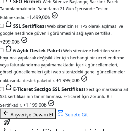
SEO Hizmeti
Web Sitenize Başlangıç Backlink Paketi
Tanımlanmaktadır. Raporlama 21 Gün İçerisinde Teslim
check_circle
+
1.499,00
₺
Edilmektedir.
extension
SSL Sertifikası
Web sitenizin HTTPS olarak açılması ve
google nezdinde güvenli görünmesini sağlayan sertifika.
check_circle
+
299,00
₺
extension
6 Aylık Destek Paketi
Web sitenizde belirtilen süre
boyunca yapılacak değişiklikler için herhangi bir ücretlendirme
veya faturalandırma yapılmamaktadır. İçerik güncellemeleri,
görsel güncellemeleri gibi web sitenizdeki genel güncellemeler
check_circle
+
1.999,00
₺
noktasında destek paketidir.
extension
E-Ticaret Sectigo SSL Sertifikası
Sectigo markasına ait
SSL sertifikasının tanımlanması. E-Ticaret İçin Zorunlu Bir
check_circle
+
1.199,00
₺
Sertifikadır.
arrow_back
shopping_cart
Alışverişe Devam Et
Sepete Git
rocket_launch