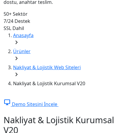
dostu, anahtar teslim.
50+
Sektör
7/24
Destek
SSL
Dahil
Anasayfa
chevron_right
Ürünler
chevron_right
Nakliyat & Lojistik Web Siteleri
chevron_right
Nakliyat & Lojistik Kurumsal V20
desktop_windows
Demo Sitesini İncele
Nakliyat & Lojistik Kurumsal
V20