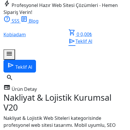
bolt
Profesyonel Hazır Web Sitesi Çözümleri - Hemen
Sipariş Verin!
help
article
SSS
Blog
shopping_cart
0
0,00
₺
Kobiadam
send
Teklif Al
menu
send
Teklif Al
search
web
Ürün Detay
Nakliyat & Lojistik Kurumsal
V20
Nakliyat & Lojistik Web Siteleri kategorisinde
profesyonel web sitesi tasarımı. Mobil uyumlu, SEO