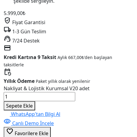
şekilde sergileyin.
5.999,00
₺
verified_user
Fiyat Garantisi
local_shipping
1-3 Gün Teslim
support_agent
7/24 Destek
credit_card
Kredi Kartına 9 Taksit
Aylık
667,00
₺
'den başlayan
taksitlerle
event_repeat
Yıllık Ödeme
Paket yıllık olarak yenilenir
Nakliyat & Lojistik Kurumsal V20 adet
Sepete Ekle
WhatsApp'tan Bilgi Al
visibility
Canlı Demo İncele
favorite_border
Favorilere Ekle