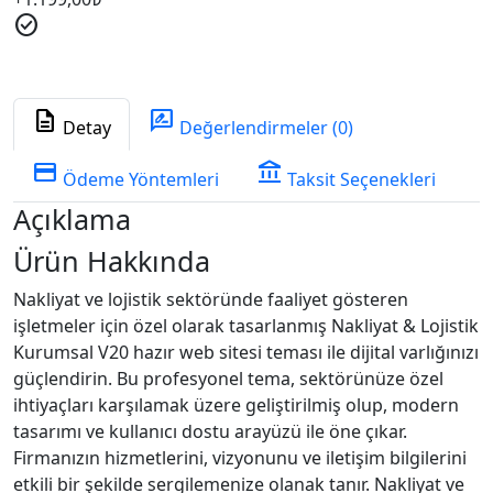
check_circle
description
rate_review
Detay
Değerlendirmeler (0)
credit_card
account_balance
Ödeme Yöntemleri
Taksit Seçenekleri
Açıklama
Ürün Hakkında
Nakliyat ve lojistik sektöründe faaliyet gösteren
işletmeler için özel olarak tasarlanmış Nakliyat & Lojistik
Kurumsal V20 hazır web sitesi teması ile dijital varlığınızı
güçlendirin. Bu profesyonel tema, sektörünüze özel
ihtiyaçları karşılamak üzere geliştirilmiş olup, modern
tasarımı ve kullanıcı dostu arayüzü ile öne çıkar.
Firmanızın hizmetlerini, vizyonunu ve iletişim bilgilerini
etkili bir şekilde sergilemenize olanak tanır. Nakliyat ve