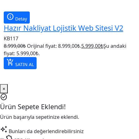
info
Detay
Hazır Nakliyat Lojistik Web Sitesi V2
KB117
8.999,00
₺
Orijinal fiyat: 8.999,00₺.
5.999,00
₺
Şu andaki
fiyat: 5.999,00₺.
add_shopping_cart
SATIN AL
×
check_circle
Ürün Sepete Eklendi!
Ürün başarıyla sepetinize eklendi.
auto_awesome
Bunları da değerlendirebilirsiniz
extension