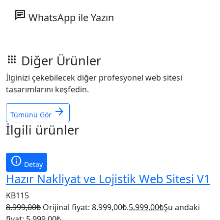
chat
WhatsApp ile Yazın
Diğer Ürünler
apps
İlginizi çekebilecek diğer profesyonel web sitesi
tasarımlarını keşfedin.
arrow_forward
Tümünü Gör
İlgili ürünler
info
Detay
Hazır Nakliyat ve Lojistik Web Sitesi V1
KB115
8.999,00
₺
Orijinal fiyat: 8.999,00₺.
5.999,00
₺
Şu andaki
fiyat: 5.999,00₺.