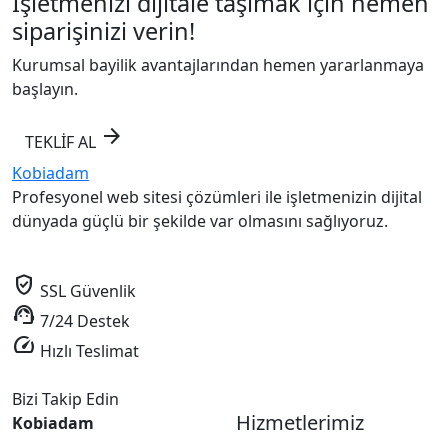
İşletmenizi dijitale taşımak için hemen
siparişinizi verin!
Kurumsal bayilik avantajlarından hemen yararlanmaya
başlayın.
arrow_forward
TEKLİF AL
Kobiadam
Profesyonel web sitesi çözümleri ile işletmenizin dijital
dünyada güçlü bir şekilde var olmasını sağlıyoruz.
verified_user
SSL Güvenlik
support_agent
7/24 Destek
speed
Hızlı Teslimat
Bizi Takip Edin
Hizmetlerimiz
Kobiadam