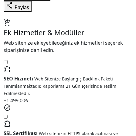
share
Paylaş
add_shopping_cart
Ek Hizmetler & Modüller
Web sitenize ekleyebileceğiniz ek hizmetleri seçerek
siparişinize dahil edin.
extension
SEO Hizmeti
Web Sitenize Başlangıç Backlink Paketi
Tanımlanmaktadır. Raporlama 21 Gün İçerisinde Teslim
Edilmektedir.
+
1.499,00
₺
check_circle
extension
SSL Sertifikası
Web sitenizin HTTPS olarak açılması ve