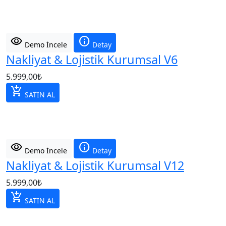
visibility
info
Demo İncele
Detay
Nakliyat & Lojistik Kurumsal V6
5.999,00
₺
add_shopping_cart
SATIN AL
visibility
info
Demo İncele
Detay
Nakliyat & Lojistik Kurumsal V12
5.999,00
₺
add_shopping_cart
SATIN AL