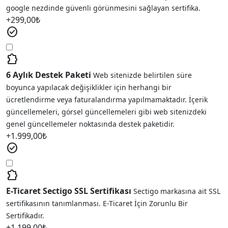
google nezdinde güvenli görünmesini sağlayan sertifika.
+
299,00
₺
check_circle
extension
6 Aylık Destek Paketi
Web sitenizde belirtilen süre
boyunca yapılacak değişiklikler için herhangi bir
ücretlendirme veya faturalandırma yapılmamaktadır. İçerik
güncellemeleri, görsel güncellemeleri gibi web sitenizdeki
genel güncellemeler noktasında destek paketidir.
+
1.999,00
₺
check_circle
extension
E-Ticaret Sectigo SSL Sertifikası
Sectigo markasına ait SSL
sertifikasının tanımlanması. E-Ticaret İçin Zorunlu Bir
Sertifikadır.
+
1.199,00
₺