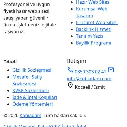
Hazır Web Sitesi
Profesyonel ve uygun
Kurumsal Web
fiyatlı hazır web sitesi
Tasarım
satışı yapan güvenilir
E-Ticaret Web Sitesi
firma. İşletmenizi dijitale
Backlink Hizmeti
taşıyoruz.
Tanıtım Yazısı
Bayilik Programı
Yasal
İletişim
phone
mail
Gizlilik Sözleşmesi
0850 303 02 41
Mesafeli Satış
info@kobiadam.com
Sözleşmesi
location_on
Kocaeli / İzmit
KVKK Sözleşmesi
İade & İptal Koşulları
Ödeme Yöntemleri
© 2026
Kobiadam
. Tüm hakları saklıdır.
Gizlilik
Mesafeli Satış
KVKK
İade & İptal