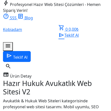
bolt
Profesyonel Hazır Web Sitesi Çözümleri - Hemen
Sipariş Verin!
help
article
SSS
Blog
shopping_cart
0
0,00
₺
Kobiadam
send
Teklif Al
menu
send
Teklif Al
search
web
Ürün Detay
Hazır Hukuk Avukatlık Web
Sitesi V2
Avukatlık & Hukuk Web Siteleri kategorisinde
profesyonel web sitesi tasarımı. Mobil uyumlu, SEO