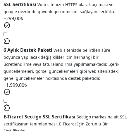
SSL Sertifikası
Web sitenizin HTTPS olarak açılması ve
google nezdinde güvenli görünmesini sağlayan sertifika.
+
299,00
₺
check_circle
extension
6 Aylık Destek Paketi
Web sitenizde belirtilen süre
boyunca yapılacak değişiklikler için herhangi bir
ücretlendirme veya faturalandırma yapılmamaktadır. İçerik
güncellemeleri, görsel güncellemeleri gibi web sitenizdeki
genel güncellemeler noktasında destek paketidir.
+
1.999,00
₺
check_circle
extension
E-Ticaret Sectigo SSL Sertifikası
Sectigo markasına ait SSL
sertifikasının tanımlanması. E-Ticaret İçin Zorunlu Bir
Sertifikadır.