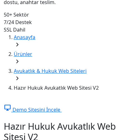
dostu, anahtar teslim.
50+
Sektör
7/24
Destek
SSL
Dahil
Anasayfa
chevron_right
Ürünler
chevron_right
Avukatlık & Hukuk Web Siteleri
chevron_right
Hazır Hukuk Avukatlık Web Sitesi V2
desktop_windows
Demo Sitesini İncele
Hazır Hukuk Avukatlık Web
Sitesi V2