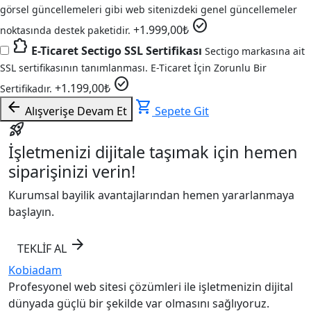
görsel güncellemeleri gibi web sitenizdeki genel güncellemeler
check_circle
+
1.999,00
₺
noktasında destek paketidir.
extension
E-Ticaret Sectigo SSL Sertifikası
Sectigo markasına ait
SSL sertifikasının tanımlanması. E-Ticaret İçin Zorunlu Bir
check_circle
+
1.199,00
₺
Sertifikadır.
arrow_back
shopping_cart
Alışverişe Devam Et
Sepete Git
rocket_launch
İşletmenizi dijitale taşımak için hemen
siparişinizi verin!
Kurumsal bayilik avantajlarından hemen yararlanmaya
başlayın.
arrow_forward
TEKLİF AL
Kobiadam
Profesyonel web sitesi çözümleri ile işletmenizin dijital
dünyada güçlü bir şekilde var olmasını sağlıyoruz.