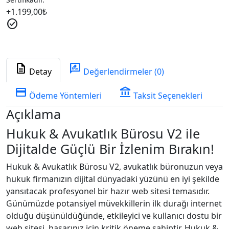
+
1.199,00
₺
check_circle
description
rate_review
Detay
Değerlendirmeler (0)
credit_card
account_balance
Ödeme Yöntemleri
Taksit Seçenekleri
Açıklama
Hukuk & Avukatlık Bürosu V2 ile
Dijitalde Güçlü Bir İzlenim Bırakın!
Hukuk & Avukatlık Bürosu V2, avukatlık büronuzun veya
hukuk firmanızın dijital dünyadaki yüzünü en iyi şekilde
yansıtacak profesyonel bir hazır web sitesi temasıdır.
Günümüzde potansiyel müvekkillerin ilk durağı internet
olduğu düşünüldüğünde, etkileyici ve kullanıcı dostu bir
web sitesi, başarınız için kritik öneme sahiptir. Hukuk &