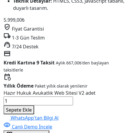
Teknik Detaylar:
HTML5, CSS3, JavaScript tabanlı,
duyarlı tasarım.
5.999,00
₺
verified_user
Fiyat Garantisi
local_shipping
1-3 Gün Teslim
support_agent
7/24 Destek
credit_card
Kredi Kartına 9 Taksit
Aylık
667,00
₺
'den başlayan
taksitlerle
event_repeat
Yıllık Ödeme
Paket yıllık olarak yenilenir
Hazır Hukuk Avukatlık Web Sitesi V2 adet
Sepete Ekle
WhatsApp'tan Bilgi Al
visibility
Canlı Demo İncele