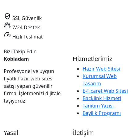
verified_user
SSL Güvenlik
support_agent
7/24 Destek
speed
Hızlı Teslimat
Bizi Takip Edin
Hizmetlerimiz
Kobiadam
Hazır Web Sitesi
Profesyonel ve uygun
Kurumsal Web
fiyatlı hazır web sitesi
Tasarım
satışı yapan güvenilir
E-Ticaret Web Sitesi
firma. İşletmenizi dijitale
Backlink Hizmeti
taşıyoruz.
Tanıtım Yazısı
Bayilik Programı
Yasal
İletişim