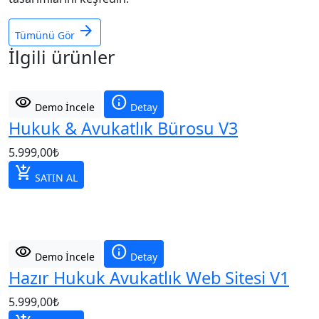
arrow_forward
Tümünü Gör
İlgili ürünler
visibility
info
Demo İncele
Detay
Hukuk & Avukatlık Bürosu V3
5.999,00
₺
add_shopping_cart
SATIN AL
visibility
info
Demo İncele
Detay
Hazır Hukuk Avukatlık Web Sitesi V1
5.999,00
₺