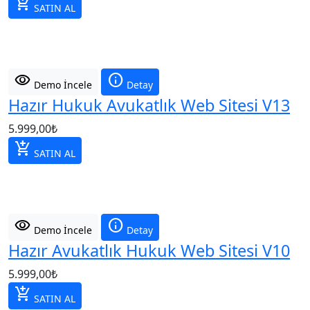
add_shopping_cart
SATIN AL
visibility
info
Demo İncele
Detay
Hazır Hukuk Avukatlık Web Sitesi V13
5.999,00
₺
add_shopping_cart
SATIN AL
visibility
info
Demo İncele
Detay
Hazır Avukatlık Hukuk Web Sitesi V10
5.999,00
₺
add_shopping_cart
SATIN AL