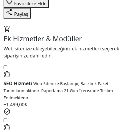
favorite_border
Favorilere Ekle
share
Paylaş
add_shopping_cart
Ek Hizmetler & Modüller
Web sitenize ekleyebileceğiniz ek hizmetleri seçerek
siparişinize dahil edin.
extension
SEO Hizmeti
Web Sitenize Başlangıç Backlink Paketi
Tanımlanmaktadır. Raporlama 21 Gün İçerisinde Teslim
Edilmektedir.
+
1.499,00
₺
check_circle
extension