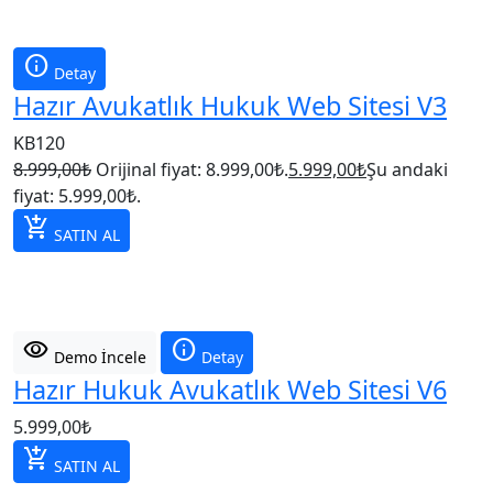
info
Detay
Hazır Avukatlık Hukuk Web Sitesi V3
KB120
8.999,00
₺
Orijinal fiyat: 8.999,00₺.
5.999,00
₺
Şu andaki
fiyat: 5.999,00₺.
add_shopping_cart
SATIN AL
visibility
info
Demo İncele
Detay
Hazır Hukuk Avukatlık Web Sitesi V6
5.999,00
₺
add_shopping_cart
SATIN AL