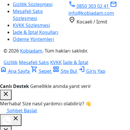
phone
mail
Gizlilik Sözleşmesi
0850 303 02 41
Mesafeli Satış
info@kobiadam.com
Sözleşmesi
location_on
Kocaeli / İzmit
KVKK Sözleşmesi
İade & İptal Koşulları
Ödeme Yöntemleri
© 2026
Kobiadam
. Tüm hakları saklıdır.
Gizlilik
Mesafeli Satış
KVKK
İade & İptal
home
shopping_cart
grid_view
login
Ana Sayfa
Sepet
Site Bul
Giriş Yap
Canlı Destek
Genellikle anında yanıt verir
close
Merhaba! Size nasıl yardımcı olabiliriz? 👋
Sohbet Başlat
close