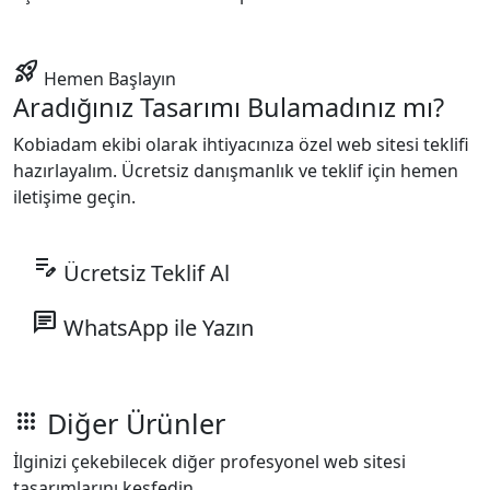
rocket_launch
Hemen Başlayın
Aradığınız Tasarımı Bulamadınız mı?
Kobiadam ekibi olarak ihtiyacınıza özel web sitesi teklifi
hazırlayalım. Ücretsiz danışmanlık ve teklif için hemen
iletişime geçin.
edit_note
Ücretsiz Teklif Al
chat
WhatsApp ile Yazın
Diğer Ürünler
apps
İlginizi çekebilecek diğer profesyonel web sitesi
tasarımlarını keşfedin.