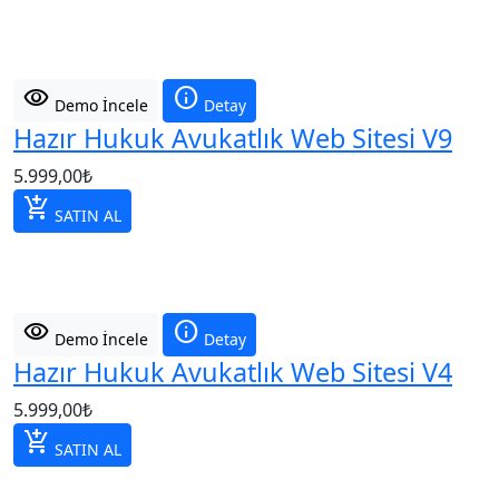
visibility
info
Demo İncele
Detay
Hazır Hukuk Avukatlık Web Sitesi V9
5.999,00
₺
add_shopping_cart
SATIN AL
visibility
info
Demo İncele
Detay
Hazır Hukuk Avukatlık Web Sitesi V4
5.999,00
₺
add_shopping_cart
SATIN AL