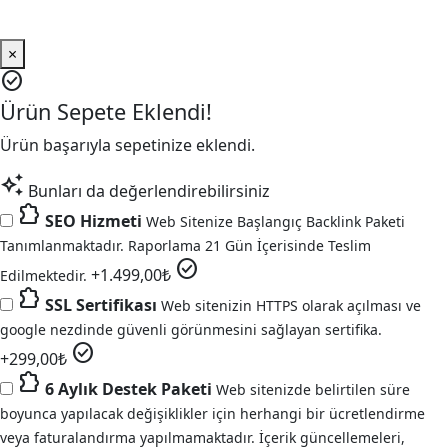
×
check_circle
Ürün Sepete Eklendi!
Ürün başarıyla sepetinize eklendi.
auto_awesome
Bunları da değerlendirebilirsiniz
extension
SEO Hizmeti
Web Sitenize Başlangıç Backlink Paketi
Tanımlanmaktadır. Raporlama 21 Gün İçerisinde Teslim
check_circle
+
1.499,00
₺
Edilmektedir.
extension
SSL Sertifikası
Web sitenizin HTTPS olarak açılması ve
google nezdinde güvenli görünmesini sağlayan sertifika.
check_circle
+
299,00
₺
extension
6 Aylık Destek Paketi
Web sitenizde belirtilen süre
boyunca yapılacak değişiklikler için herhangi bir ücretlendirme
veya faturalandırma yapılmamaktadır. İçerik güncellemeleri,