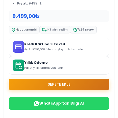
Fiyat:
9499 TL
9.499,00
₺
verified_user
local_shipping
support_agent
Fiyat Garantisi
1-3 Gün Teslim
7/24 Destek
Kredi Kartına 9 Taksit
credit_card
Aylık
1.056,00
₺
'den başlayan taksitlerle
Yıllık Ödeme
event_repeat
Paket yıllık olarak yenilenir
SEPETE EKLE
WhatsApp'tan Bilgi Al