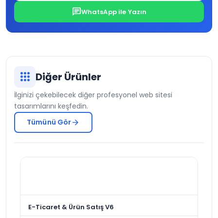
chat
WhatsApp ile Yazın
apps
Diğer Ürünler
İlginizi çekebilecek diğer profesyonel web sitesi
tasarımlarını keşfedin.
arrow_forward
Tümünü Gör
E-Ticaret & Ürün Satış V6