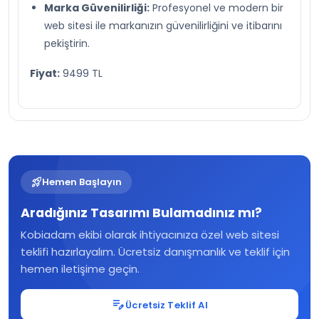
Marka Güvenilirliği:
Profesyonel ve modern bir
web sitesi ile markanızın güvenilirliğini ve itibarını
pekiştirin.
Fiyat:
9499 TL
rocket_launch
Hemen Başlayın
Aradığınız Tasarımı Bulamadınız mı?
Kobiadam ekibi olarak ihtiyacınıza özel web sitesi
teklifi hazırlayalım. Ücretsiz danışmanlık ve teklif için
hemen iletişime geçin.
edit_note
Ücretsiz Teklif Al