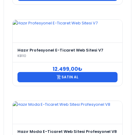
Hazır Profesyonel E-Ticaret Web Sitesi V7
KB110
12.499,00
₺
add_shopping_cart
SATIN AL
Hazır Moda E-Ticaret Web Sitesi Profesyonel V8