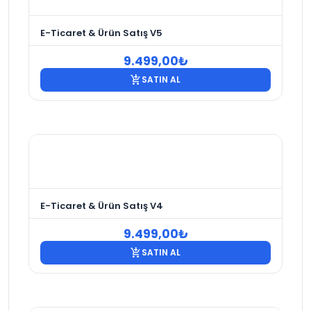
E-Ticaret & Ürün Satış V5
9.499,00
₺
add_shopping_cart
SATIN AL
E-Ticaret & Ürün Satış V4
9.499,00
₺
add_shopping_cart
SATIN AL