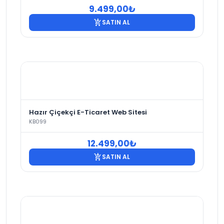
9.499,00
₺
add_shopping_cart
SATIN AL
Hazır Çiçekçi E-Ticaret Web Sitesi
KB099
12.499,00
₺
add_shopping_cart
SATIN AL