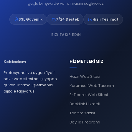
güçlü bir şekilde var olmasını sağlıyoruz.
verified_user
support_agent
speed
SSL Güvenlik
7/24 Destek
Hızlı Teslimat
BIZI TAKIP EDIN
HIZMETLERIMIZ
Kobiadam
Profesyonel ve uygun fiyatlı
Hazır Web Sitesi
hazır web sitesi satışı yapan
güvenilir firma. İşletmenizi
Kurumsal Web Tasarım
dijitale taşıyoruz.
E-Ticaret Web Sitesi
Backlink Hizmeti
Tanıtım Yazısı
Bayilik Programı