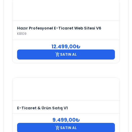
Hazır Profesyonel E-Ticaret Web Sitesi V6
KB109
12.499,00
₺
add_shopping_cart
SATIN AL
E-Ticaret & Ürün Satış V1
9.499,00
₺
add_shopping_cart
SATIN AL