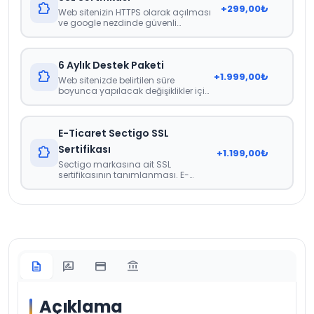
extension
+
299,00
₺
Web sitenizin HTTPS olarak açılması
ve google nezdinde güvenli
görünmesini sağlayan sertifika.
6 Aylık Destek Paketi
extension
+
1.999,00
₺
Web sitenizde belirtilen süre
boyunca yapılacak değişiklikler için
herhangi bir ücretlendirme veya
faturalandırma yapılmamaktadır.
İçerik güncellemeleri, görsel
E-Ticaret Sectigo SSL
güncellemeleri gibi web sitenizdeki
genel güncellemeler noktasında
Sertifikası
extension
+
1.199,00
₺
destek paketidir.
Sectigo markasına ait SSL
sertifikasının tanımlanması. E-
Ticaret İçin Zorunlu Bir Sertifikadır.
description
rate_review
credit_card
account_balance
Açıklama