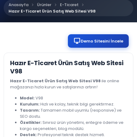
chevron_right
chevron_right
chevron_right
Anasayfa
Ürünler
E-Ticaret
Hazır E-Ticaret Ürün Satış Web Sitesi V98
desktop_windows
Demo Sitesini İncele
Hazır E-Ticaret Ürün Satış Web Sitesi
V98
Hazır E-Ticaret Ürün Satış Web Sitesi V98
ile online
mağazanızı hızla kurun ve satışlarınızı artırın!
Model:
V98
Kurulum:
Hızlı ve kolay, teknik bilgi gerektirmez.
Tasarım:
Tamamen mobil uyumlu (responsive) ve
SEO dostu.
Özellikler:
Sınırsız ürün yönetimi, entegre ödeme ve
kargo seçenekleri, blog modülü.
Destek:
Profesyonel teknik destek hizmeti.