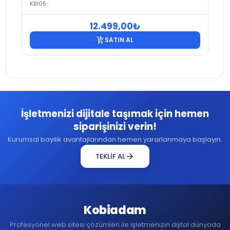
KB105
12.499,00
₺
add_shopping_cart
SATIN AL
İşletmenizi dijitale taşımak için hemen
siparişinizi verin!
Kurumsal bayilik avantajlarından hemen yararlanmaya başlayın.
arrow_forward
TEKLİF AL
Kobiadam
Profesyonel web sitesi çözümleri ile işletmenizin dijital dünyada