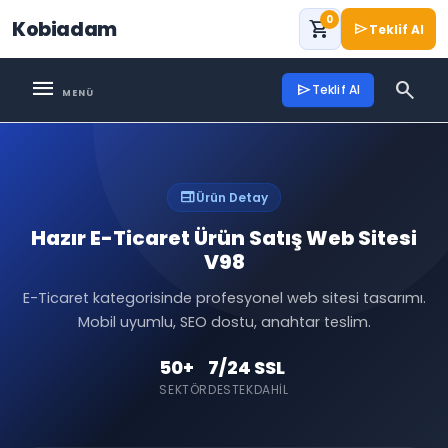
0
Kobiadam
shopping_cart
send
Teklif Al
menu
search
send
Teklif Al
web
Ürün Detay
Hazır E-Ticaret Ürün Satış Web Sitesi
V98
E-Ticaret kategorisinde profesyonel web sitesi tasarımı.
Mobil uyumlu, SEO dostu, anahtar teslim.
50+
7/24
SSL
SEKTÖR
DESTEK
DAHIL