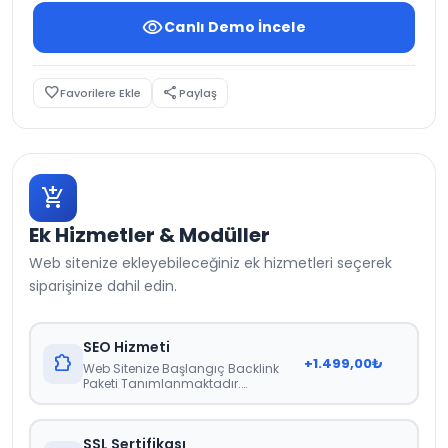
visibility
Canlı Demo İncele
favorite_border
share
Favorilere Ekle
Paylaş
add_shopping_cart
Ek Hizmetler & Modüller
Web sitenize ekleyebileceğiniz ek hizmetleri seçerek
siparişinize dahil edin.
SEO Hizmeti
extension
+
1.499,00
₺
Web Sitenize Başlangıç Backlink
Paketi Tanımlanmaktadır.
Raporlama 21 Gün İçerisinde Teslim
Edilmektedir.
SSL Sertifikası