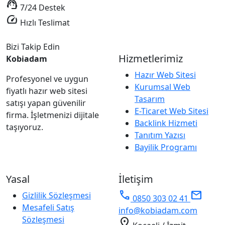
support_agent
7/24 Destek
speed
Hızlı Teslimat
Bizi Takip Edin
Hizmetlerimiz
Kobiadam
Hazır Web Sitesi
Profesyonel ve uygun
Kurumsal Web
fiyatlı hazır web sitesi
Tasarım
satışı yapan güvenilir
E-Ticaret Web Sitesi
firma. İşletmenizi dijitale
Backlink Hizmeti
taşıyoruz.
Tanıtım Yazısı
Bayilik Programı
Yasal
İletişim
phone
mail
Gizlilik Sözleşmesi
0850 303 02 41
Mesafeli Satış
info@kobiadam.com
Sözleşmesi
location_on