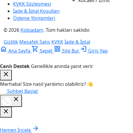
Kocaeli / İzmit
KVKK Sözleşmesi
İade & İptal Koşulları
Ödeme Yöntemleri
© 2026
Kobiadam
. Tüm hakları saklıdır.
Gizlilik
Mesafeli Satış
KVKK
İade & İptal
home
shopping_cart
grid_view
login
Ana Sayfa
Sepet
Site Bul
Giriş Yap
Canlı Destek
Genellikle anında yanıt verir
close
Merhaba! Size nasıl yardımcı olabiliriz? 👋
Sohbet Başlat
close
close
Fotoğrafçılık Sitesi Tasarımları
Fotoğrafçılık V7