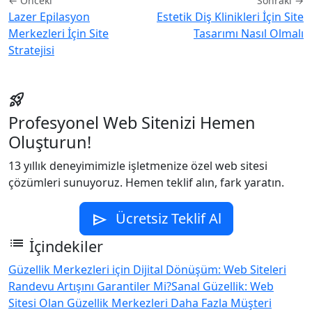
← Önceki
Sonraki →
Lazer Epilasyon
Estetik Diş Klinikleri İçin Site
Merkezleri İçin Site
Tasarımı Nasıl Olmalı
Stratejisi
rocket_launch
Profesyonel Web Sitenizi Hemen
Oluşturun!
13 yıllık deneyimimizle işletmenize özel web sitesi
çözümleri sunuyoruz. Hemen teklif alın, fark yaratın.
Ücretsiz Teklif Al
send
list
İçindekiler
Güzellik Merkezleri için Dijital Dönüşüm: Web Siteleri
Randevu Artışını Garantiler Mi?
Sanal Güzellik: Web
Sitesi Olan Güzellik Merkezleri Daha Fazla Müşteri