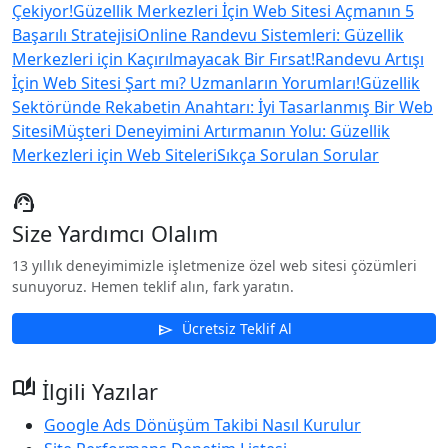
Çekiyor!
Güzellik Merkezleri İçin Web Sitesi Açmanın 5
Başarılı Stratejisi
Online Randevu Sistemleri: Güzellik
Merkezleri için Kaçırılmayacak Bir Fırsat!
Randevu Artışı
İçin Web Sitesi Şart mı? Uzmanların Yorumları!
Güzellik
Sektöründe Rekabetin Anahtarı: İyi Tasarlanmış Bir Web
Sitesi
Müşteri Deneyimini Artırmanın Yolu: Güzellik
Merkezleri için Web Siteleri
Sıkça Sorulan Sorular
support_agent
Size Yardımcı Olalım
13 yıllık deneyimimizle işletmenize özel web sitesi çözümleri
sunuyoruz. Hemen teklif alın, fark yaratın.
Ücretsiz Teklif Al
send
auto_stories
İlgili Yazılar
Google Ads Dönüşüm Takibi Nasıl Kurulur