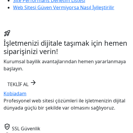
Site Performans Denetim Listesi
Web Sitesi Güven Vermiyorsa Nasıl İyileştirilir
rocket_launch
İşletmenizi dijitale taşımak için hemen
siparişinizi verin!
Kurumsal bayilik avantajlarından hemen yararlanmaya
başlayın.
arrow_forward
TEKLİF AL
Kobiadam
Profesyonel web sitesi çözümleri ile işletmenizin dijital
dünyada güçlü bir şekilde var olmasını sağlıyoruz.
verified_user
SSL Güvenlik