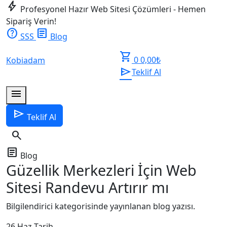
bolt
Profesyonel Hazır Web Sitesi Çözümleri - Hemen
Sipariş Verin!
help
article
SSS
Blog
shopping_cart
0
0,00
₺
Kobiadam
send
Teklif Al
menu
send
Teklif Al
search
article
Blog
Güzellik Merkezleri İçin Web
Sitesi Randevu Artırır mı
Bilgilendirici kategorisinde yayınlanan blog yazısı.
26 Haz
Tarih