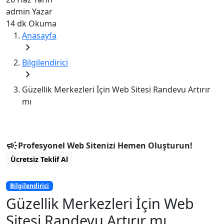
admin
Yazar
14 dk
Okuma
Anasayfa
chevron_right
Bilgilendirici
chevron_right
Güzellik Merkezleri İçin Web Sitesi Randevu Artırır
mı
campaign
Profesyonel Web Sitenizi Hemen Oluşturun!
Ücretsiz Teklif Al
Bilgilendirici
Güzellik Merkezleri İçin Web
Sitesi Randevu Artırır mı