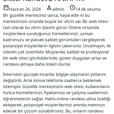
calendar_today
person
schedule
Haziran 26, 2026
admin
14 dk okuma
Bir güzellik merkeziniz varsa, hayal edin ki bu
merkezinizin önünde büyük bir vitrin var. Bir web sitesi
tam olarak bu vitrin işlevini görür. Online ortamda
müşterilere sunduğunuz hizmetlerinizi, uzman
kadronuzu ve yüksek kaliteli görüntüleri sergileyerek
potansiyel müşterilerin ilgisini çekersiniz. Unutmayın, ilk
izlenim çok önemlidir. Müşteriler, kaliteli ve profesyonel
bir web sitesi gördüklerinde, güven duyguları artar ve
randevu almaya daha istekli olurlar.
İnternetin gücüyle insanlar bilgiye ulaşmanın yollarını
değiştirdi. Artık kimse telefonla saatlerce beklemek
istemiyor. Güzellik merkezinizin web sitesi, kullanıcıların
hızlıca hizmetlerinizi, fiyatlarınızı ve çalışma saatlerinizi
öğrenmelerini sağlar. Hatta online randevu alma özelliği
ekleyerek, potansiyel müşterilerinizi anında memnun
edecek bir çözüm sunabilirsiniz. Bu, onların randevu